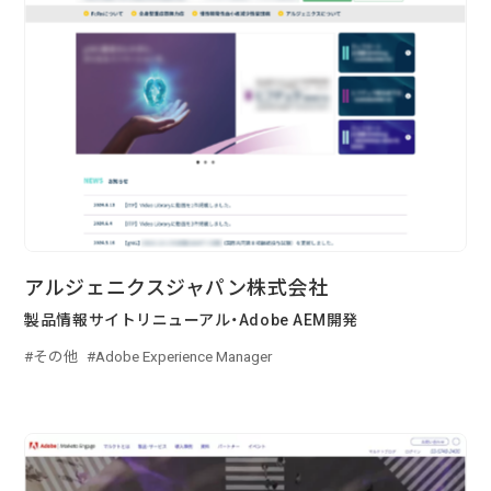
る
2026/07/01
技術ブログ
『リーダブルコード』から学ぶ、「本当に
理解しやすいコード」を書くための実践
ポイント
2026/06/30
日々の生活
AWS Certified Solutions Architect –
Associate（SAA-C03）合格体験記
アルジェニクスジャパン株式会社
製品情報サイトリニューアル・Adobe AEM開発
その他
Adobe Experience Manager