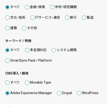
実績・事例
ブログ
すべて
金融・保険
学校・研究機関
事例紹介
お客様インタビュー
文化・芸術
ITサービス・通信
旅行
製造
建築
その他
Recruit
News
採用情報
お知らせ
キーワード / 特徴
Contact
すべて
多言語対応
システム開発
お問い合わせ
SmartSync Pack / Platform
CMS導入 / 開発
PICK UP
すべて
Movable Type
Adobe Experience Manager
Drupal
WordPress