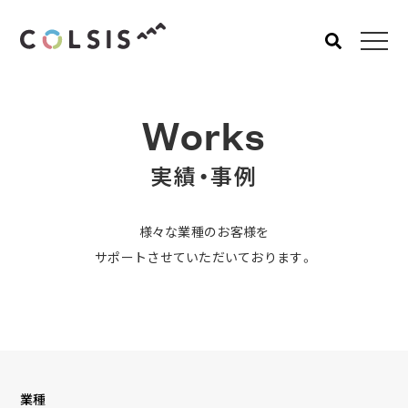
MENU
Works
About us
Service
実績・事例
コルシスについて
サービス
ウェブサイト･システム構
築
様々な業種のお客様を
サポートさせていただいております。
CMSソリューション
システムインテグレーショ
ン
トラベルソリューション
Works
Blog
業種