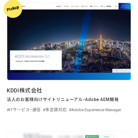
Pickup
企業様に合わせたCMS Platformを提供することでビジネスを加
速させます。
BLOG
2026/08/04
自己紹介
6月に入社しました眞鍋です。
KDDI株式会社
2026/07/29
技術ブログ
法人のお客様向けサイトリニューアル・Adobe AEM開発
承認ボタンを押しただけ！ Cursor がやっ
てくれた1時間の業務記録
ITサービス・通信
多言語対応
Adobe Experience Manager
2026/07/27
技術ブログ
Movable Type と WordPress の DB 接続
情報を AWS Secrets Manager で管理す