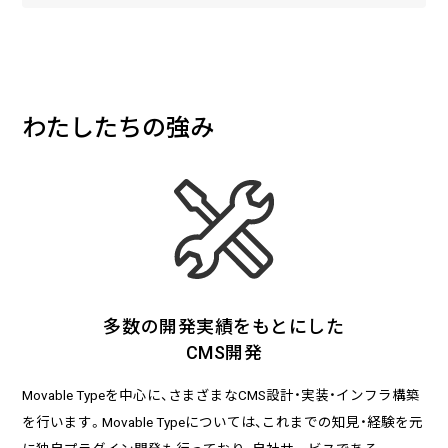
企業様に合わせたCMS Platformを提供することでビジネスを加
速させます。
わたしたちの強み
BLOG
2026/08/04
自己紹介
6月に入社しました眞鍋です。
2026/07/29
技術ブログ
承認ボタンを押しただけ！ Cursor がやっ
多数の開発実績をもとにした
てくれた1時間の業務記録
CMS開発
Movable Typeを中心に、さまざまなCMS設計・実装・インフラ構築
2026/07/27
技術ブログ
を行います。Movable Typeについては、これまでの知見・経験を元
Movable Type と WordPress の DB 接続
情報を AWS Secrets Manager で管理す