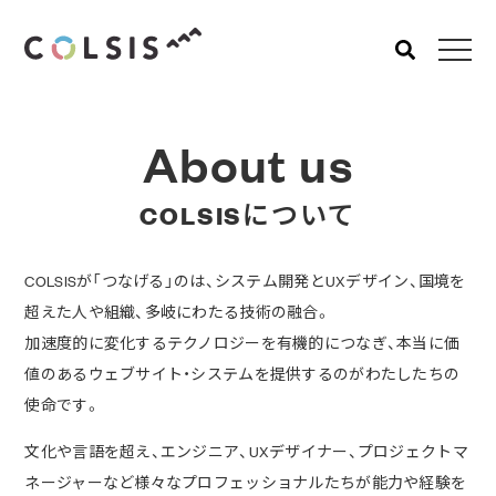
MENU
About us
About us
Service
COLSISについて
コルシスについて
サービス
ウェブサイト･システム構
築
COLSISが「つなげる」のは、システム開発とUXデザイン、国境を
超えた人や組織、多岐にわたる技術の融合。
CMSソリューション
加速度的に変化するテクノロジーを有機的につなぎ、本当に価
システムインテグレーショ
値のあるウェブサイト・システムを提供するのがわたしたちの
ン
使命です。
トラベルソリューション
文化や言語を超え、エンジニア、UXデザイナー、プロジェクトマ
Works
Blog
ネージャーなど様々なプロフェッショナルたちが能力や経験を