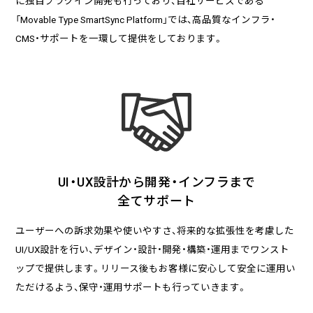
に独自プラグイン開発も行っており、自社サービスである
る
「Movable Type SmartSync Platform」では、高品質なインフラ・
CMS・サポートを一環して提供をしております。
2026/07/01
技術ブログ
『リーダブルコード』から学ぶ、「本当に
理解しやすいコード」を書くための実践
ポイント
2026/06/30
日々の生活
AWS Certified Solutions Architect –
Associate（SAA-C03）合格体験記
UI・UX設計から開発・インフラまで
全てサポート
ユーザーへの訴求効果や使いやすさ、将来的な拡張性を考慮した
UI/UX設計を行い、デザイン・設計・開発・構築・運用までワンスト
ップで提供します。リリース後もお客様に安心して安全に運用い
ただけるよう、保守・運用サポートも行っていきます。