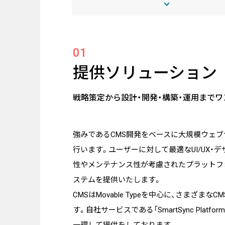
システムインテグレーション
トラベルソリューション
01
提供ソリューション
Works
実績・事例
戦略策定から設計・開発・構築・運用まで
事例紹介
強みであるCMS開発をべースに大規模ウェ
お客様インタビュー
行います。ユーザーに対して最適なUI/UX・
性やメンテナンス性が考慮されたプラットフ
Blog
ステムを提供いたします。
ブログ
CMSはMovable Typeを中心に、さまざま
す。自社サービスである「SmartSync Platf
Recruit