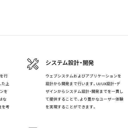
2026/07/01
技術ブログ
『リーダブルコード』から学ぶ
の実践ポイント
2026/06/30
日々の生活
システム設計・開発
AWS Certified Solutions Ar
を行
ウェブシステムおよびアプリケーションを
した上
設計から開発まで行います。UI/UX設計・デ
インを
ザインからシステム設計・開発までを一貫し
はな
て提供することで、より豊かなユーザー体験
性を考
を実現することができます。