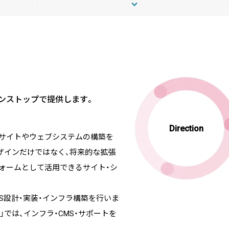
BLOG
2026/08/04
自己紹介
6月に入社しました眞鍋です
ワンストップで提供します。
2026/07/29
技術ブログ
Direction
ブサイトやウェブシステムの構築を
承認ボタンを押しただけ！ Cu
デザインだけではなく、将来的な拡張
ォームとして活用できるサイト・シ
2026/07/27
技術ブログ
なCMS設計・実装・インフラ構築を行いま
Movable Type と WordPres
orm」では、インフラ・CMS・サポートを
管理する