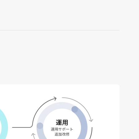
運用
運用サポート
追加改修