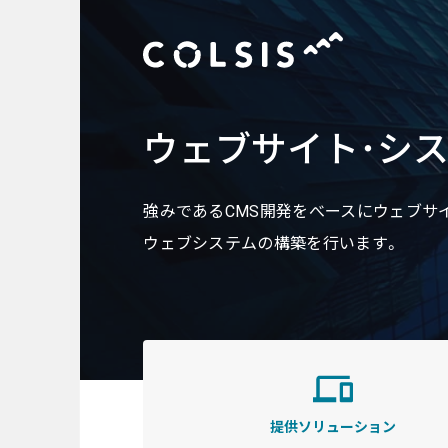
ウェブサイト･シ
MENU
About us
強みであるCMS開発をべースにウェブサ
ウェブシステムの構築を行います。
コルシスについて
Service
サービス
ウェブサイト･システム構築
提供ソリューション
CMSソリューション