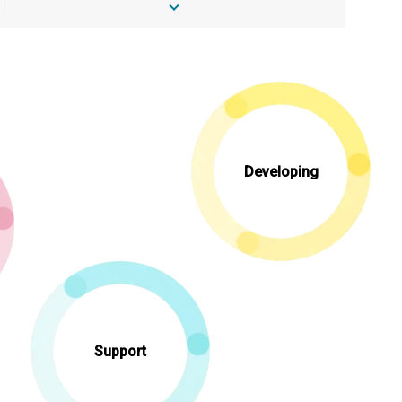
。
Developing
rsor がやってくれた1時間の業務記録
Support
s の DB 接続情報を AWS Secrets Manager で