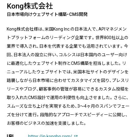
実績・事例
ブログ
Kong株式会社
事例紹介
日本市場向けウェブサイト構築・CMS開発
お客様インタビュー
Kong株式会社様は、米国Kong Inc.の日本法人で、APIマネジメン
Recruit
News
トプラットフォームのリーディング企業です。世界800社以上の
採用情報
お知らせ
業界で導入され、日本を代表する企業でも活用されています。今
回、日本法人の設立に伴い、コルシスは日本国内のユーザー向け
Contact
に最適化したウェブサイト制作とCMS構築を担当しました。リ
お問い合わせ
ニューアルしたウェブサイトでは、米国本社サイトのデザインを
踏襲しながら日本市場に合わせてカスタマイズを図り、プレスリ
リースやブログ、顧客事例の管理が容易にできるカスタム投稿を
取り入れたCMS設計で運用の利便性も向上させました。さらに、
PICK UP
スムーズな立ち上げを実現するため、3〜4ヶ月のスパンでフェー
ズを分けて進行。段階的なアプローチでスピーディーに公開し、
お客様のビジネスの加速を支援しました。
URL
https://jp.konghq.com/