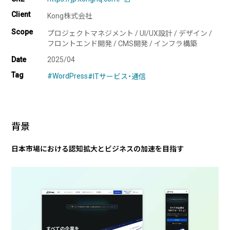
Client
Kong株式会社
企業様に合わせたCMS Platformを提供することでビジネスを加
Scope
プロジェクトマネジメント / UI/UX設計 / デザイン /
速させます。
フロントエンド開発 / CMS開発 / インフラ構築
Date
2025/04
Tag
#WordPress
#ITサービス・通信
BLOG
2026/08/04
自己紹介
6月に入社しました眞鍋です。
背景
日本市場における認知拡大とビジネスの加速を目指す
2026/07/29
技術ブログ
承認ボタンを押しただけ！ Cursor がやっ
てくれた1時間の業務記録
2026/07/27
技術ブログ
Movable Type と WordPress の DB 接続
情報を AWS Secrets Manager で管理す