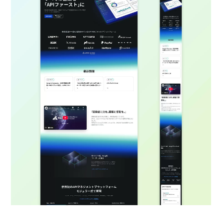
る
2026/07/01
技術ブログ
『リーダブルコード』から学ぶ、「本当に
理解しやすいコード」を書くための実践
ポイント
2026/06/30
日々の生活
AWS Certified Solutions Architect –
Associate（SAA-C03）合格体験記