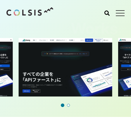
Works
MENU
About us
Service
コルシスについて
サービス
ウェブサイト･システム構
築
CMSソリューション
システムインテグレーショ
ン
トラベルソリューション
Works
Blog