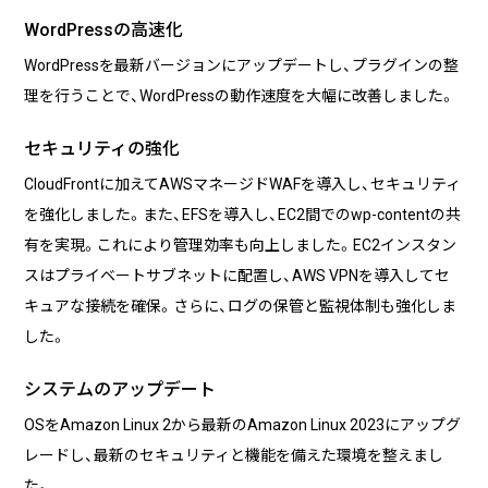
る
WordPressの高速化
WordPressを最新バージョンにアップデートし、プラグインの整
2026/07/01
技術ブログ
理を行うことで、WordPressの動作速度を大幅に改善しました。
『リーダブルコード』から学ぶ、「本当に
理解しやすいコード」を書くための実践
ポイント
セキュリティの強化
CloudFrontに加えてAWSマネージドWAFを導入し、セキュリティ
2026/06/30
日々の生活
を強化しました。また、EFSを導入し、EC2間でのwp-contentの共
AWS Certified Solutions Architect –
Associate（SAA-C03）合格体験記
有を実現。これにより管理効率も向上しました。EC2インスタン
スはプライベートサブネットに配置し、AWS VPNを導入してセ
キュアな接続を確保。さらに、ログの保管と監視体制も強化しま
した。
システムのアップデート
OSをAmazon Linux 2から最新のAmazon Linux 2023にアップグ
レードし、最新のセキュリティと機能を備えた環境を整えまし
た。