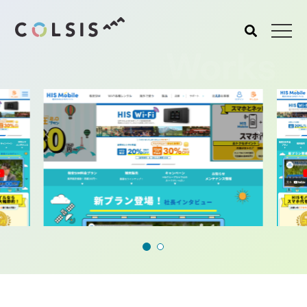
Works
MENU
About us
Service
コルシスについて
サービス
ウェブサイト･システム構
築
CMSソリューション
システムインテグレーショ
ン
トラベルソリューション
Works
Blog