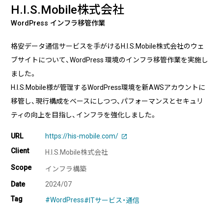
実績・事例
ブログ
H.I.S.Mobile株式会社
事例紹介
WordPress インフラ移管作業
お客様インタビュー
格安データ通信サービスを手がけるH.I.S.Mobile株式会社のウェ
Recruit
News
ブサイトについて、WordPress 環境のインフラ移管作業を実施し
採用情報
お知らせ
ました。
H.I.S.Mobile様が管理するWordPress環境を新AWSアカウントに
Contact
移管し、現行構成をベースにしつつ、パフォーマンスとセキュリ
お問い合わせ
ティの向上を目指し、インフラを強化しました。
URL
https://his-mobile.com/
Client
H.I.S.Mobile株式会社
PICK UP
Scope
インフラ構築
Date
2024/07
Tag
#WordPress
#ITサービス・通信