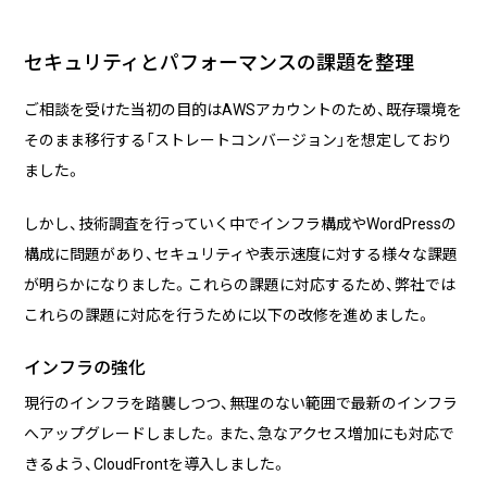
セキュリティとパフォーマンスの課題を整理
企業様に合わせたCMS Platformを提供することでビジネスを加
速させます。
ご相談を受けた当初の目的はAWSアカウントのため、既存環境を
そのまま移行する「ストレートコンバージョン」を想定しており
BLOG
ました。
2026/08/04
自己紹介
しかし、技術調査を行っていく中でインフラ構成やWordPressの
6月に入社しました眞鍋です。
構成に問題があり、セキュリティや表示速度に対する様々な課題
が明らかになりました。これらの課題に対応するため、弊社では
これらの課題に対応を行うために以下の改修を進めました。
2026/07/29
技術ブログ
承認ボタンを押しただけ！ Cursor がやっ
インフラの強化
てくれた1時間の業務記録
現行のインフラを踏襲しつつ、無理のない範囲で最新のインフラ
2026/07/27
技術ブログ
へアップグレードしました。また、急なアクセス増加にも対応で
Movable Type と WordPress の DB 接続
きるよう、CloudFrontを導入しました。
情報を AWS Secrets Manager で管理す