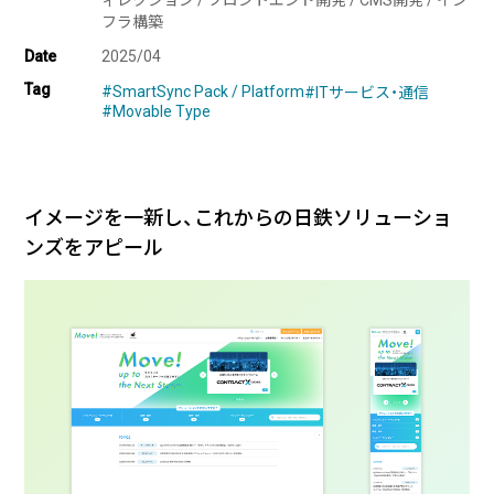
ィレクション / フロントエンド開発 / CMS開発 / イン
フラ構築
Date
2025/04
企業様に合わせたCMS Platformを提供することでビジネスを加
速させます。
Tag
#SmartSync Pack / Platform
#ITサービス・通信
#Movable Type
BLOG
2026/08/04
自己紹介
イメージを一新し、これからの日鉄ソリューショ
6月に入社しました眞鍋です。
ンズをアピール
2026/07/29
技術ブログ
承認ボタンを押しただけ！ Cursor がやっ
てくれた1時間の業務記録
2026/07/27
技術ブログ
Movable Type と WordPress の DB 接続
情報を AWS Secrets Manager で管理す