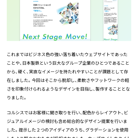
る
2026/07/01
技術ブログ
『リーダブルコード』から学ぶ、「本当に
理解しやすいコード」を書くための実践
ポイント
2026/06/30
日々の生活
これまではビジネス色の強い落ち着いたウェブサイトであった
AWS Certified Solutions Architect –
ことや、日本製鉄という巨大なグループ企業のひとつであること
Associate（SAA-C03）合格体験記
から、硬く、実直なイメージを持たれやすいことが課題として存
在しました。今回はそこから脱却し、柔軟さやフットワークの軽
さを印象付けられるようなデザインを目指し、製作することとな
りました。
コルシスではお客様に聞き取りを行い、配色からレイアウト、ビ
ジュアルイメージの検討も含め総合的なデザイン提案を行いま
した。提示した２つのアイディアのうち、グラデーションを使用