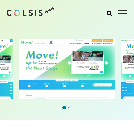
Works
MENU
About us
Service
コルシスについて
サービス
ウェブサイト･システム構
築
CMSソリューション
システムインテグレーショ
ン
トラベルソリューション
Works
Blog