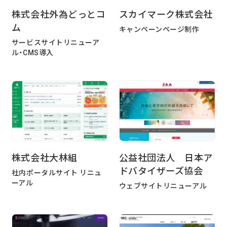
る
株式会社外為どっとコ
スカイマーク株式会社
ム
キャンペーンページ制作
2026/07/01
技術ブログ
サービスサイトリニューア
『リーダブルコード』から学ぶ、「本当に
ル・CMS導入
理解しやすいコード」を書くための実践
ポイント
2026/06/30
日々の生活
AWS Certified Solutions Architect –
Associate（SAA-C03）合格体験記
株式会社大林組
公益社団法人 日本ア
ドバタイザーズ協会
社内ポータルサイト リニュ
ーアル
ウェブサイトリニューアル