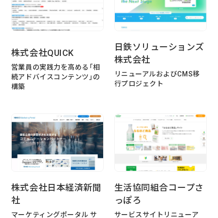
実績・事例
ブログ
事例紹介
お客様インタビュー
日鉄ソリューションズ
株式会社QUICK
株式会社
Recruit
News
営業員の実践力を高める「相
採用情報
お知らせ
リニューアルおよびCMS移
続アドバイスコンテンツ」の
行プロジェクト
構築
Contact
お問い合わせ
PICK UP
株式会社日本経済新聞
生活協同組合コープさ
社
っぽろ
マーケティングポータル サ
サービスサイトリニューア