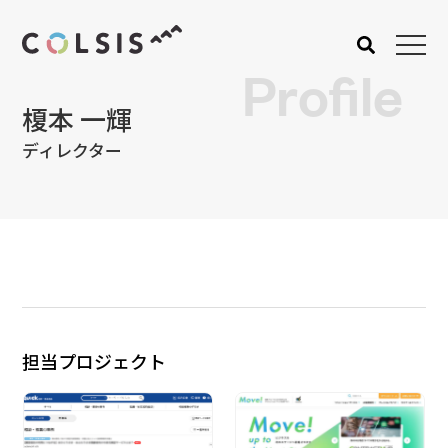
Profile
榎本 一輝
MENU
ディレクター
About us
Service
コルシスについて
サービス
ウェブサイト･システム構
築
CMSソリューション
システムインテグレーショ
ン
担当プロジェクト
トラベルソリューション
Works
Blog