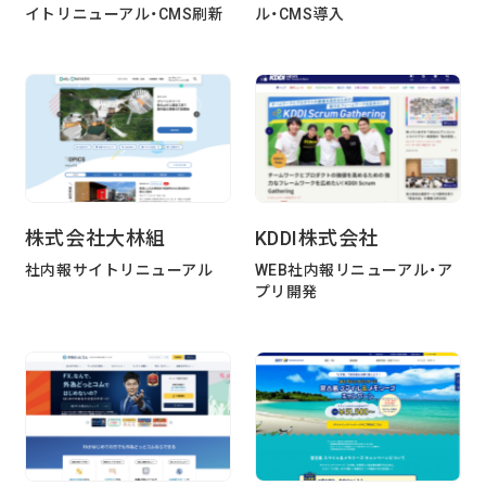
イトリニューアル・CMS刷新
ル・CMS導入
企業様に合わせたCMS Platformを提供することでビジネスを加
速させます。
BLOG
2026/08/04
自己紹介
株式会社大林組
KDDI株式会社
6月に入社しました眞鍋です。
社内報サイトリニューアル
WEB社内報リニューアル・ア
プリ開発
2026/07/29
技術ブログ
承認ボタンを押しただけ！ Cursor がやっ
てくれた1時間の業務記録
2026/07/27
技術ブログ
Movable Type と WordPress の DB 接続
情報を AWS Secrets Manager で管理す