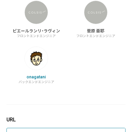
る
2026/07/01
技術ブログ
『リーダブルコード』から学ぶ、「本当に
ピエールランリ・ラヴィン
菅原 亜耶
理解しやすいコード」を書くための実践
フロントエンドエンジニア
フロントエンドエンジニア
ポイント
2026/06/30
日々の生活
AWS Certified Solutions Architect –
Associate（SAA-C03）合格体験記
onagatani
バックエンドエンジニア
URL