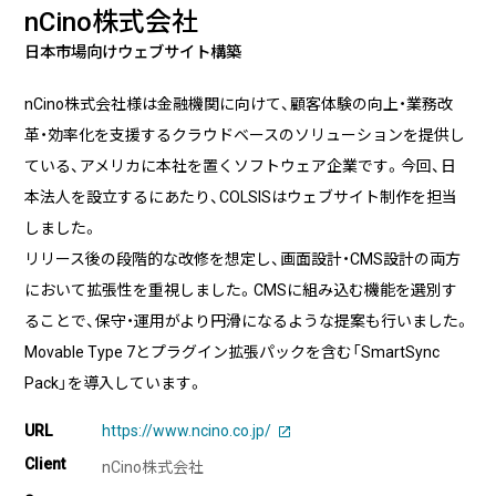
実績・事例
ブログ
nCino株式会社
事例紹介
日本市場向けウェブサイト構築
お客様インタビュー
nCino株式会社様は金融機関に向けて、顧客体験の向上・業務改
Recruit
News
革・効率化を支援するクラウドベースのソリューションを提供し
採用情報
お知らせ
ている、アメリカに本社を置くソフトウェア企業です。今回、日
本法人を設立するにあたり、COLSISはウェブサイト制作を担当
Contact
しました。
お問い合わせ
リリース後の段階的な改修を想定し、画面設計・CMS設計の両方
において拡張性を重視しました。CMSに組み込む機能を選別す
ることで、保守・運用がより円滑になるような提案も行いました。
Movable Type 7とプラグイン拡張パックを含む「SmartSync
PICK UP
Pack」を導入しています。
URL
https://www.ncino.co.jp/
Client
nCino株式会社