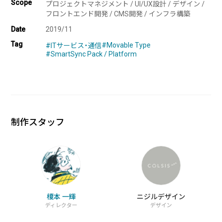
Scope
プロジェクトマネジメント / UI/UX設計 / デザイン /
フロントエンド開発 / CMS開発 / インフラ構築
企業様に合わせたCMS Platformを提供することでビジネスを加
Date
2019/11
速させます。
Tag
#Movable Type
#ITサービス・通信
#SmartSync Pack / Platform
BLOG
2026/08/04
自己紹介
6月に入社しました眞鍋です。
制作スタッフ
2026/07/29
技術ブログ
承認ボタンを押しただけ！ Cursor がやっ
てくれた1時間の業務記録
2026/07/27
技術ブログ
榎本 一輝
ニジルデザイン
ディレクター
デザイン
Movable Type と WordPress の DB 接続
情報を AWS Secrets Manager で管理す