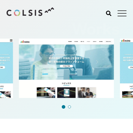
Works
MENU
About us
Service
コルシスについて
サービス
ウェブサイト･システム構
築
CMSソリューション
システムインテグレーショ
ン
トラベルソリューション
Works
Blog