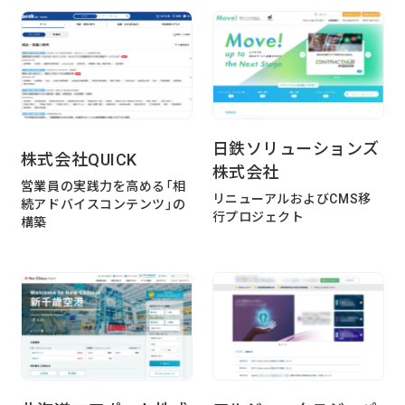
実績・事例
ブログ
事例紹介
お客様インタビュー
Recruit
News
採用情報
お知らせ
日鉄ソリューションズ
株式会社QUICK
株式会社
Contact
営業員の実践力を高める「相
リニューアルおよびCMS移
お問い合わせ
続アドバイスコンテンツ」の
行プロジェクト
構築
PICK UP