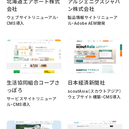
北海道エアポート株式
アルジェニクスジャパ
会社
ン株式会社
企業様に合わせたCMS Platformを提供することでビジネスを加
ウェブサイトリニューアル・
製品情報サイトリニューア
速させます。
CMS導入
ル・Adobe AEM開発
BLOG
2026/08/04
自己紹介
6月に入社しました眞鍋です。
生活協同組合コープさ
日本経済新聞社
2026/07/29
技術ブログ
っぽろ
scoutAsia（スカウトアジア）
承認ボタンを押しただけ！ Cursor がやっ
ウェブサイト構築・CMS導入
サービスサイトリニューア
てくれた1時間の業務記録
ル・CMS導入
2026/07/27
技術ブログ
Movable Type と WordPress の DB 接続
情報を AWS Secrets Manager で管理す