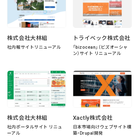
る
2026/07/01
技術ブログ
『リーダブルコード』から学ぶ、「本当に
理解しやすいコード」を書くための実践
株式会社大林組
トライベック株式会社
ポイント
社内報サイトリニューアル
「bizocean」（ビズオーシャ
ン）サイト リニューアル
2026/06/30
日々の生活
AWS Certified Solutions Architect –
Associate（SAA-C03）合格体験記
株式会社大林組
Xactly株式会社
社内ポータルサイト リニュ
日本市場向けウェブサイト構
ーアル
築・Drupal開発