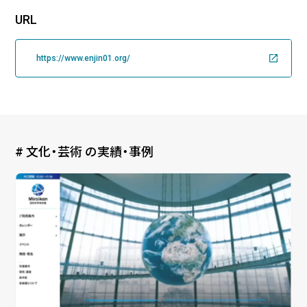
URL
企業様に合わせたCMS Platformを提供することでビジネスを加
速させます。
https://www.enjin01.org/
BLOG
2026/08/04
自己紹介
# 文化・芸術 の実績・事例
6月に入社しました眞鍋です。
2026/07/29
技術ブログ
承認ボタンを押しただけ！ Cursor がやっ
てくれた1時間の業務記録
2026/07/27
技術ブログ
Movable Type と WordPress の DB 接続
情報を AWS Secrets Manager で管理す