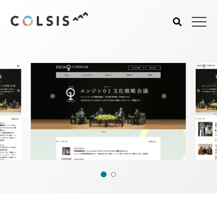
Works
MENU
About us
Service
コルシスについて
サービス
ウェブサイト･システム構
築
CMSソリューション
システムインテグレーショ
ン
トラベルソリューション
Works
Blog