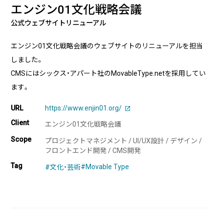
実績・事例
ブログ
エンジン01文化戦略会議
事例紹介
公式ウェブサイトリニューアル
お客様インタビュー
エンジン01文化戦略会議のウェブサイトのリニューアルを担当
Recruit
News
しました。
採用情報
お知らせ
CMSにはシックス・アパート社のMovableType.netを採用してい
ます。
Contact
お問い合わせ
URL
https://www.enjin01.org/
Client
エンジン01文化戦略会議
Scope
プロジェクトマネジメント / UI/UX設計 / デザイン /
フロントエンド開発 / CMS開発
PICK UP
Tag
#Movable Type
#文化・芸術