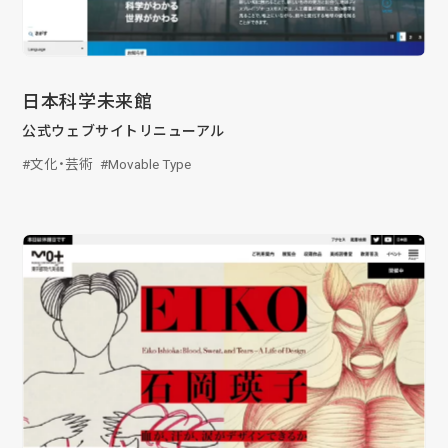
る
2026/07/01
技術ブログ
『リーダブルコード』から学ぶ、「本当に
日本科学未来館
理解しやすいコード」を書くための実践
公式ウェブサイトリニューアル
ポイント
文化・芸術
Movable Type
2026/06/30
日々の生活
AWS Certified Solutions Architect –
Associate（SAA-C03）合格体験記