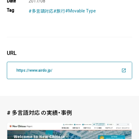
Date
2017/08
Tag
#Movable Type
#多言語対応
#旅行
企業様に合わせたCMS Platformを提供することでビジネスを加
速させます。
BLOG
URL
2026/08/04
自己紹介
6月に入社しました眞鍋です。
https://www.airdo.jp/
2026/07/29
技術ブログ
承認ボタンを押しただけ！ Cursor がやっ
てくれた1時間の業務記録
# 多言語対応 の実績・事例
2026/07/27
技術ブログ
Movable Type と WordPress の DB 接続
情報を AWS Secrets Manager で管理す