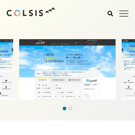
Works
MENU
About us
Service
コルシスについて
サービス
ウェブサイト･システム構
築
CMSソリューション
システムインテグレーショ
ン
トラベルソリューション
Works
Blog