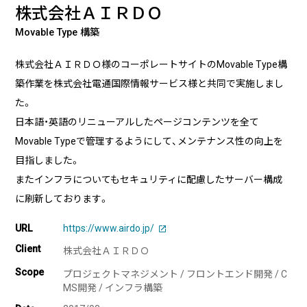
実績・事例
ブログ
株式会社ＡＩＲＤＯ
事例紹介
Movable Type 構築
お客様インタビュー
株式会社ＡＩＲＤＯ様のコーポレートサイトのMovable Type構
Recruit
News
築作業を株式会社電通国際情報サービス様と共同で実施しまし
採用情報
お知らせ
た。
日本語・英語のリニューアルしたページコンテンツを全て
Contact
Movable Typeで管理するようにして、メンテナンス性の向上を
お問い合わせ
目指しました。
またインフラについてもセキュリティに配慮したサーバー構成
に刷新しております。
PICK UP
URL
https://www.airdo.jp/
Client
株式会社ＡＩＲＤＯ
Scope
プロジェクトマネジメント / フロントエンド開発 / C
MS開発 / インフラ構築