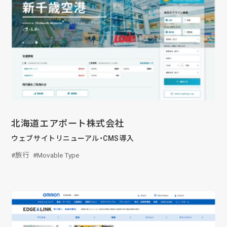
る
2026/07/01
技術ブログ
『リーダブルコード』から学ぶ、「本当に
理解しやすいコード」を書くための実践
ポイント
2026/06/30
日々の生活
AWS Certified Solutions Architect –
Associate（SAA-C03）合格体験記
北海道エアポート株式会社
ウェブサイトリニューアル・CMS導入
旅行
Movable Type