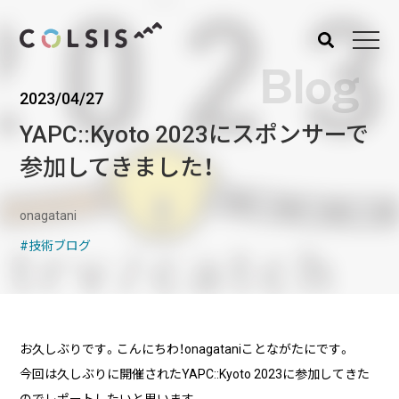
Blog
2023/04/27
MENU
YAPC::Kyoto 2023にスポンサーで
About us
Service
参加してきました！
コルシスについて
サービス
ウェブサイト･システム構
onagatani
築
技術ブログ
CMSソリューション
システムインテグレーショ
ン
トラベルソリューション
お久しぶりです。こんにちわ！onagataniことながたにです。
今回は久しぶりに開催されたYAPC::Kyoto 2023に参加してきた
Works
Blog