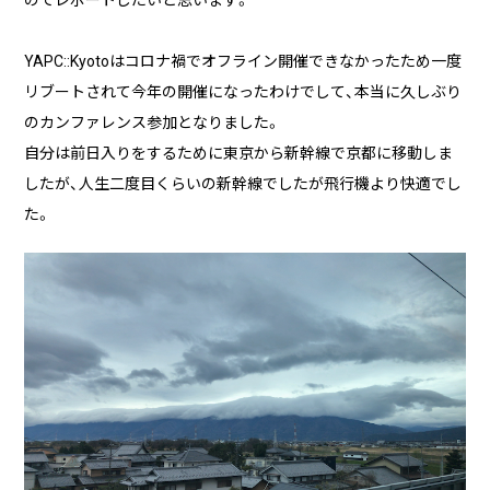
のでレポートしたいと思います。
実績・事例
ブログ
事例紹介
YAPC::Kyotoはコロナ禍でオフライン開催できなかったため一度
お客様インタビュー
リブートされて今年の開催になったわけでして、本当に久しぶり
のカンファレンス参加となりました。
Recruit
News
自分は前日入りをするために東京から新幹線で京都に移動しま
採用情報
お知らせ
したが、人生二度目くらいの新幹線でしたが飛行機より快適でし
Contact
た。
お問い合わせ
PICK UP