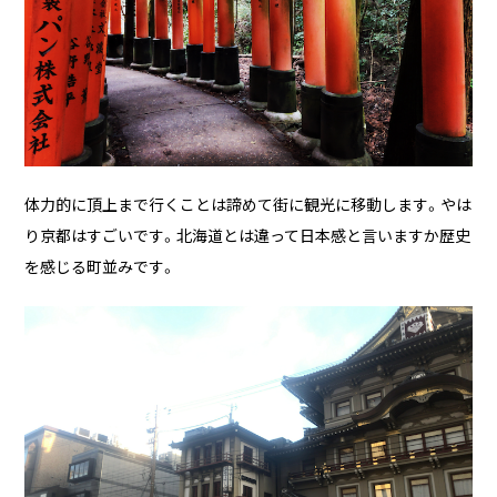
る
2026/07/01
技術ブログ
『リーダブルコード』から学ぶ、「本当に
理解しやすいコード」を書くための実践
ポイント
2026/06/30
日々の生活
体力的に頂上まで行くことは諦めて街に観光に移動します。やは
AWS Certified Solutions Architect –
り京都はすごいです。北海道とは違って日本感と言いますか歴史
Associate（SAA-C03）合格体験記
を感じる町並みです。