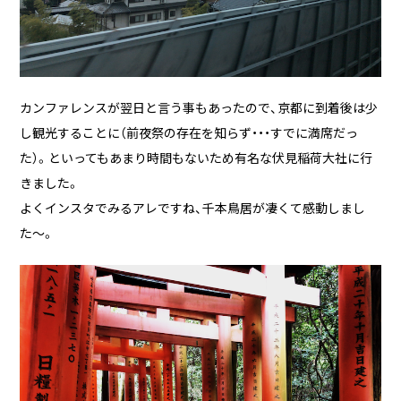
企業様に合わせたCMS Platformを提供することでビジネスを加
速させます。
カンファレンスが翌日と言う事もあったので、京都に到着後は少
し観光することに（前夜祭の存在を知らず・・・すでに満席だっ
BLOG
た）。といってもあまり時間もないため有名な伏見稲荷大社に行
2026/08/04
自己紹介
きました。
6月に入社しました眞鍋です。
よくインスタでみるアレですね、千本鳥居が凄くて感動しまし
た〜。
2026/07/29
技術ブログ
承認ボタンを押しただけ！ Cursor がやっ
てくれた1時間の業務記録
2026/07/27
技術ブログ
Movable Type と WordPress の DB 接続
情報を AWS Secrets Manager で管理す