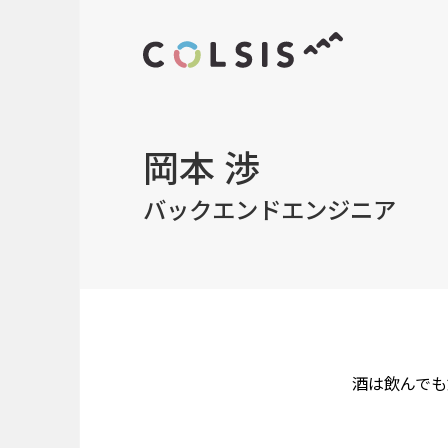
岡本 渉
MENU
バックエンドエンジニア
About us
コルシスについて
Service
サービス
酒は飲んでも
ウェブサイト･システム構築
CMSソリューション