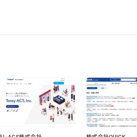
BLOG
2026/08/04
自己紹介
6月に入社しました眞鍋です
2026/07/29
技術ブログ
承認ボタンを押しただけ！ Cu
2026/07/27
技術ブログ
Movable Type と WordPres
管理する
東レACS株式会社
株式会社QUICK