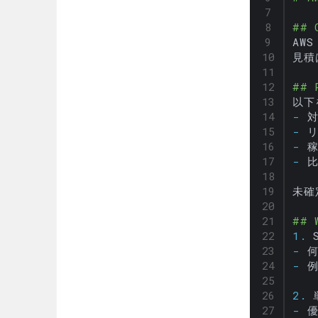
## 
AW
見積
## 
-
 
-
-
-
 比
未確
## 
1.
-
-
 
2.
-