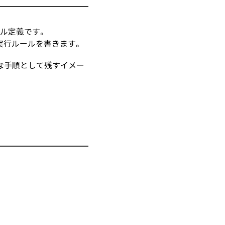
ーカル定義です。
md に実行ルールを書きます。
、「本当に理解しやすいコード」を書くため
な手順として残すイメー
chitect – Associate（SAA-C03）合格体験記