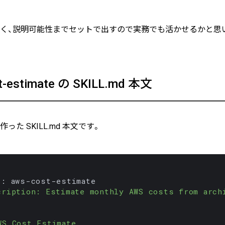
く、説明可能性までセットで出すので実務でも活かせるかと思
t-estimate の SKILL.md 本文
った SKILL.md 本文です。
cription: Estimate monthly AWS costs from arch
WS Cost Estimate