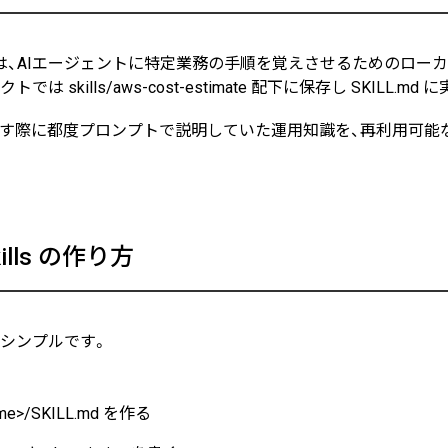
kills は、AIエージェントに特定業務の手順を覚えさせるためのロ
2026/07/01
技術ブログ
では skills/aws-cost-estimate 配下に保存し SKILL.
『リーダブルコード』から学ぶ
の実践ポイント
出す際に都度プロンプトで説明していた運用知識を、再利用可能
2026/06/30
日々の生活
AWS Certified Solutions Ar
kills の作り方
シンプルです。
name>/SKILL.md を作る