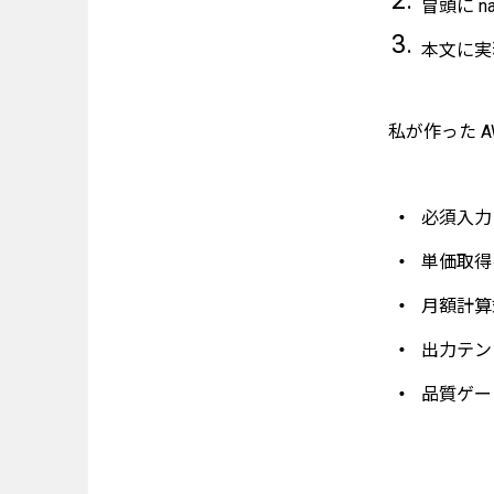
冒頭に nam
本文に実
私が作った AW
必須入力
単価取得
月額計算式
出力テン
品質ゲー