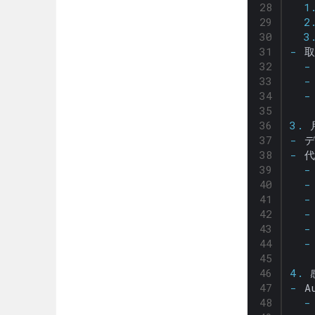
  1
  2
  3
-
  -
  -
  -
3.
-
 
-
  -
  -
  -
  -
  -
  -
4.
-
  -