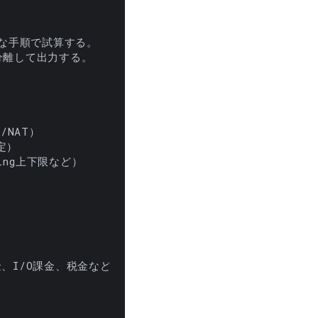
な手順で試算する。

離して出力する。

ling上下限など）

、I/O課金、税金など）。
