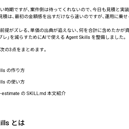
い時期ですが、案件側は待ってくれないので、今日も見積と実
の見積は、最初の金額感を出すだけなら速いのですが、運用に乗
BLOG
前提がズレる、単価の出典が追えない、何を合計に含めたかが
2026/08/04
自己紹介
レ」を減らすためにAIで使える Agent Skills を整備しました。
6月に入社しました眞鍋です
次の3点をまとめます。
kills の作り方
2026/07/29
技術ブログ
承認ボタンを押しただけ！ Cu
kills の使い方
t-estimate の SKILL.md 本文紹介
2026/07/27
技術ブログ
Movable Type と WordPres
kills とは
管理する