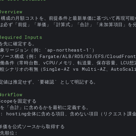
Overview
S 構成の月額コストを、前提条件と最新単価に基づいて再現可能
は必ず「前提」「単価」「計算式」「合計」「未加算項目」を分
Required Inputs
対象リージョン（例: 
`ap-northeast-1`
較シナリオの有無（Single-AZ vs Multi-AZ、AutoSca
定値は推定せず、
`要確認`
 として明記する。

Workflow
例: hosting全体に含める項目、含めない項目（リクエスト課金