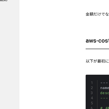
MENU
金額だけでな
aws-cos
以下が最初に作
---

des
---
# A