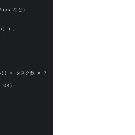
o)`
B)) × タスク数 × 730`
 GB)`