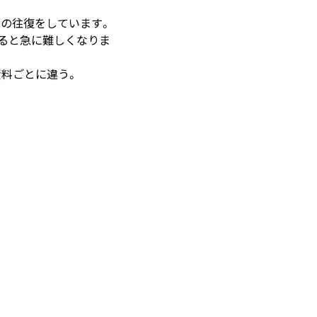
装の往復をしています。
せると急に難しくなりま
資料ごとに違う。
。
rsor がやってくれた1時間の業務記録
s の DB 接続情報を AWS Secrets Manager で