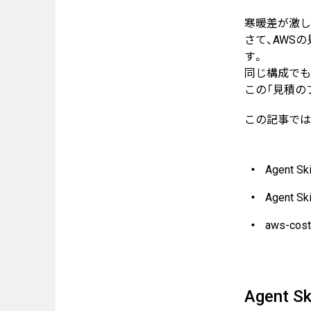
寒暖差が激し
システムインテグレーション
さて、AWS
す。
トラベルソリューション
同じ構成でも
この「見積のブ
Works
この記事では
実績・事例
事例紹介
Agent S
お客様インタビュー
Agent S
aws-cos
Blog
ブログ
Agent S
Recruit