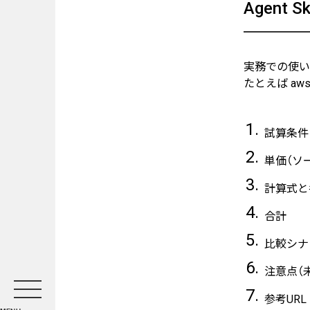
Agent S
実務での使い
たとえば aw
試算条件
単価（ソ
計算式と
合計
比較シナ
注意点（
参考URL