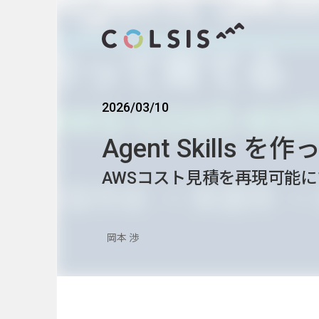
2026/03/10
MENU
Agent Skills 
About us
AWSコスト見積を再現可能にする a
コルシスについて
Service
岡本 渉
サービス
ウェブサイト･システム構築
CMSソリューション