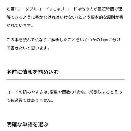
実績・事例
ブログ
名著『リーダブルコード』には、「コードは他の人が最短時間で理
事例紹介
解できるように書かなければいけない」という根本的な原則が書
お客様インタビュー
かれています。
Recruit
News
この本を読んで私なりに解釈したことをいくつかのTipsに分け
採用情報
お知らせ
て書きたいと思います。
Contact
お問い合わせ
名前に情報を詰め込む
コードの読みやすさは、変数や関数の「命名」で8割決まると言っ
PICK UP
ても過言ではありません。
明確な単語を選ぶ