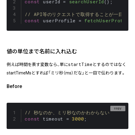
const
 userId = 
searchUserId
();

る
// API等のリクエストで取得することが一目でわ
2026/07/01
技術ブログ
const
 userProfile = 
fetchUserProfile
『リーダブルコード』から学ぶ、「本当に
理解しやすいコード」を書くための実践
ポイント
値の単位まで名前に入れ込む
2026/06/30
日々の生活
AWS Certified Solutions Architect –
startTime
例えば時間を表す変数なら、単に
とするのではなく
Associate（SAA-C03）合格体験記
startTimeMsとすれば「ミリ秒（ms）だな」と一目で伝わります。
Before
copy
// 秒なのか、ミリ秒なのかわからない
const
 timeout = 
3000
;