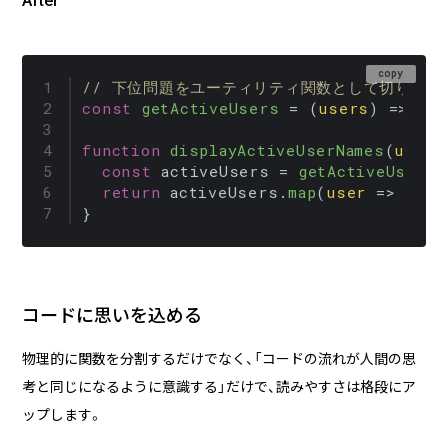
After
copy
// 下位問題をユーティリティ関数として切り出
const
getActiveUsers
 = (
users
) => us
function
displayActiveUserNames
(
users
const
 activeUsers = 
getActiveUsers
(
return
 activeUsers.
map
(
user
 =>
 user
}
コードに思いを込める
物理的に関数を分割するだけでなく、「コードの流れが人間の思
考と同じになるように意識する」だけで、読みやすさは格段にア
ップします。