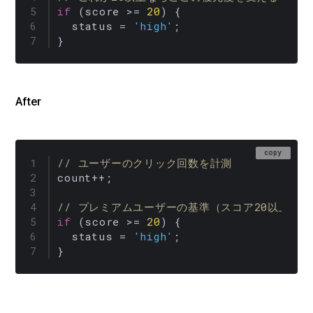
if
 (score >= 
20
) {

  status = 
'high'
;

}
After
copy
// ユーザーのクリック回数を計測
count++; 

// プレミアムユーザーの基準（スコア20以上）
if
 (score >= 
20
) {

  status = 
'high'
;

}