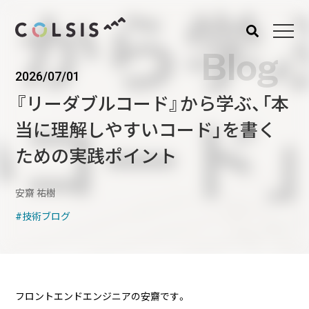
Blog
2026/07/01
MENU
『リーダブルコード』から学ぶ、「本
About us
Service
当に理解しやすいコード」を書く
コルシスについて
サービス
ための実践ポイント
ウェブサイト･システム構
築
安齋 祐樹
CMSソリューション
技術ブログ
システムインテグレーショ
ン
トラベルソリューション
Works
Blog
フロントエンドエンジニアの安齋です。