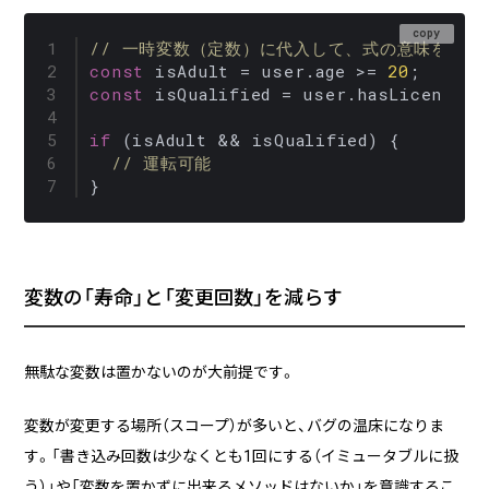
copy
// 一時変数（定数）に代入して、式の意味をラベ
const
 isAdult = user.
age
 >= 
20
const
 isQualified = user.
hasLicense
 &
if
 (isAdult && isQualified) {

// 運転可能
}
変数の「寿命」と「変更回数」を減らす
無駄な変数は置かないのが大前提です。
変数が変更する場所（スコープ）が多いと、バグの温床になりま
す。「書き込み回数は少なくとも1回にする（イミュータブルに扱
う）」や「変数を置かずに出来るメソッドはないか」を意識するこ