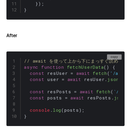
    });

}
After
copy
// await を使って上から下にまっすぐ読めるよ
async
function
fetchUserData
(
) {

const
 resUser = 
await
fetch
(
'/api/u
const
 user = 
await
 resUser.
json
();

const
 resPosts = 
await
fetch
(
`/api/
const
 posts = 
await
 resPosts.
json
()
console
.
log
(posts);

}