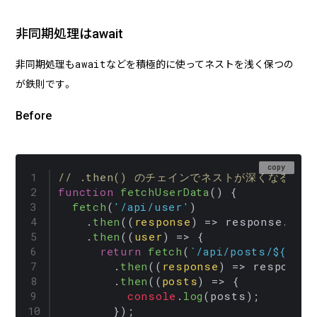
非同期処理はawait
await
非同期処理も
などを積極的に使ってネストを浅く保つの
が鉄則です。
Before
copy
// .then() のチェインでネストが深くなる
function
fetchUserData
(
) {

fetch
(
'/api/user'
)

    .
then
(
(
response
) =>
 response.
jso
    .
then
(
(
user
) =>
 {

return
fetch
(
`/api/posts/
${user
        .
then
(
(
response
) =>
 response.
        .
then
(
(
posts
) =>
 {

console
.
log
(posts);

        });
