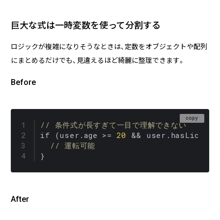
巨大な式は一時変数を使って分割する
ロジックが複雑になりそうなときは、定数をオブジェクトや配列
にまとめるだけでも、見違えるほど綺麗に整理できます。
Before
copy
// 条件式が長すぎて一目で理解できない
if (user.age >= 
20
 && user.hasLicense
// 運転可能
}
After