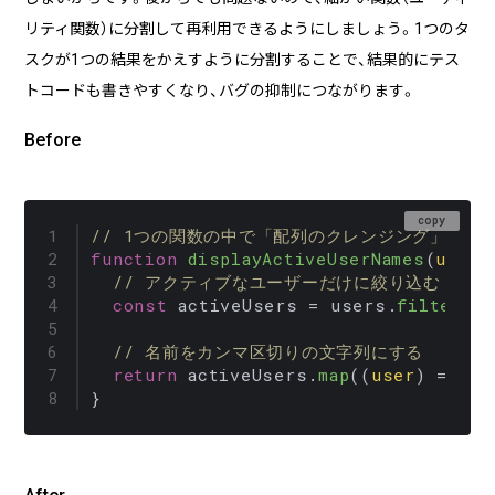
リティ関数）に分割して再利用できるようにしましょう。1つのタ
スクが1つの結果をかえすように分割することで、結果的にテス
トコードも書きやすくなり、バグの抑制につながります。
Before
copy
// 1つの関数の中で「配列のクレンジング」と「
function
displayActiveUserNames
(
users
// アクティブなユーザーだけに絞り込む（下
const
 activeUsers = users.
filter
(
(
u
// 名前をカンマ区切りの文字列にする
return
 activeUsers.
map
(
(
user
) =>
 us
}