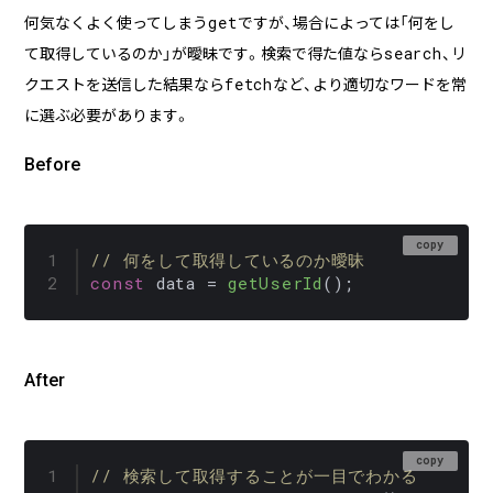
get
何気なくよく使ってしまう
ですが、場合によっては「何をし
search
て取得しているのか」が曖昧です。検索で得た値なら
、リ
企業様に合わせたCMS Platformを提供することでビジネスを加
fetch
速させます。
クエストを送信した結果なら
など、より適切なワードを常
に選ぶ必要があります。
Before
BLOG
2026/08/04
自己紹介
6月に入社しました眞鍋です。
copy
// 何をして取得しているのか曖昧
const
 data = 
getUserId
();
2026/07/29
技術ブログ
承認ボタンを押しただけ！ Cursor がやっ
After
てくれた1時間の業務記録
2026/07/27
技術ブログ
copy
Movable Type と WordPress の DB 接続
// 検索して取得することが一目でわかる
情報を AWS Secrets Manager で管理す