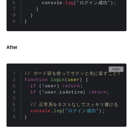
      console
.log
("ログイン成功");

    }

  }

}
After
copy
// ガード節を使ってサクッと先に返すことでネス
function
login
(
user
) {

if
 (!user) 
return
;

if
 (!user.
isActive
) 
return
;

// 正常系をネストなしでスッキリ書ける
console
.
log
(
"ログイン成功"
);

}