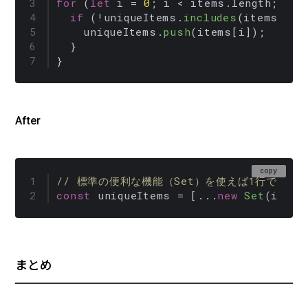
for
 (
let
 i = 
0
; i < items.
length
; i++)
if
 (!uniqueItems.
includes
(items[i]))
    uniqueItems.
push
(items[i]);

  }

}
After
copy
// 標準の便利な機能（Set）を使えば1行で安全
const
 uniqueItems = [...
new
Set
(items
まとめ