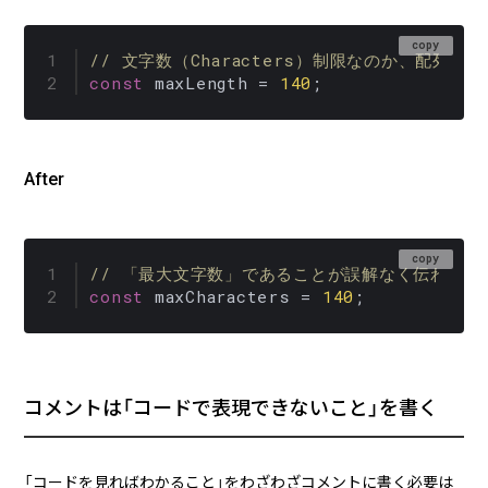
copy
// 文字数（Characters）制限なのか、配列の
const
 maxLength = 
140
;
After
copy
// 「最大文字数」であることが誤解なく伝わる
const
 maxCharacters = 
140
;
コメントは「コードで表現できないこと」を書く
「コードを見ればわかること」をわざわざコメントに書く必要は