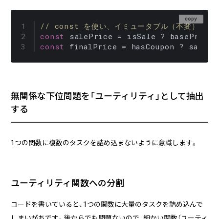
copy
// const を使い、イミュータブル（不変）に
const
 salePrice = isSale ? basePrice 
const
 finalPrice = hasCoupon ? salePr
無関係な下位問題を「ユーティリティ」として抽出
する
1つの関数に複数のタスクを詰め込まないように意識します。
ユーティリティ関数への分割
コードを書いていると、1つの関数に大量のタスクを詰め込んで
しまいがちです。後からでも問題ないので、細かい関数（ユーティ