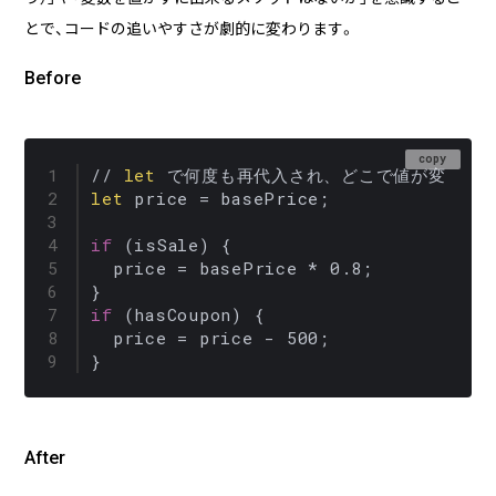
とで、コードの追いやすさが劇的に変わります。
Before
copy
// 
let
let
 price = basePrice;

if
 (isSale) {

  price = basePrice * 0.8;

if
 (hasCoupon) {

  price = price - 500;

}
After