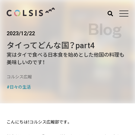
Blog
2023/12/22
MENU
タイってどんな国？part4
About us
Service
実はタイで食べる日本食を始めとした他国の料理も
コルシスについて
サービス
美味しいのです！
ウェブサイト･システム構
築
コルシス広報
CMSソリューション
日々の生活
システムインテグレーショ
ン
トラベルソリューション
こんにちは！コルシス広報部です。
Works
Blog