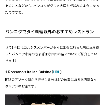
る
あることなどから、バンコクがグルメ大国と呼ばれるようになっ
たのですね。
2026/07/01
技術ブログ
『リーダブルコード』から学ぶ、「本当に
理解しやすいコード」を書くための実践
バンコクでタイ料理以外のおすすめレストラン
ポイント
2026/06/30
日々の生活
さて！ 今回はコルシスメンバーがタイに出張に行った際に立ち寄
AWS Certified Solutions Architect –
Associate（SAA-C03）合格体験記
ったバンコク市内のさまざまな国のお店についてご紹介してい
きます！
1 Rossano's Italian Cuisine（
URL
）
BTSのアソーク駅から徒歩１５分ほどの位置にあるお洒落なイ
タリアンのお店です。