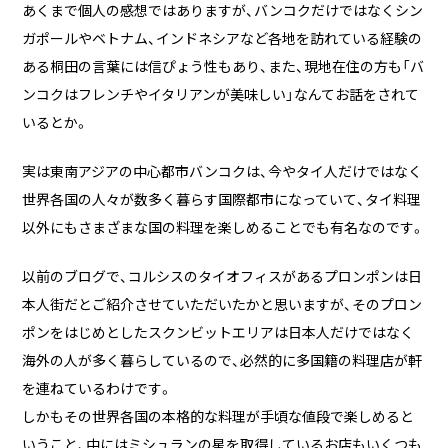
あくまで個人の感想ではありますが、バンコクだけではなくシン
ガポールやベトナム、インドネシアなど各地を訪れている経験の
企業様に合わせたCMS Platformを提供することでビジネスを加
ある桐田の言葉には信ぴょう性もあり、また、現地在住の方も「バ
速させます。
ンコクはフレンチやイタリアンが美味しい」なんてお話をされて
いるとか。
BLOG
実は東南アジアの中心都市バンコクは、今やタイ人だけではなく
2026/08/04
自己紹介
世界各国の人々が数多く暮らす国際都市になっていて、タイ料理
6月に入社しました眞鍋です。
以外にもさまざまな国の料理を楽しめることでも有名なのです。
以前のブログで、コルシスのタイオフィスがあるプロンポンは日
2026/07/29
技術ブログ
本人街だとご紹介させていただいたかと思いますが、そのプロン
承認ボタンを押しただけ！ Cursor がやっ
ポンをはじめとしたスクンビットエリアは日本人だけではなく
てくれた1時間の業務記録
海外の人が多く暮らしているので、必然的に多国籍の料理店が軒
を連ねているわけです。
2026/07/27
技術ブログ
しかもその世界各国の本格的な料理が手頃な値段で楽しめると
Movable Type と WordPress の DB 接続
いうこと、中にはミシュランの星を取得しているお店もいくつも
情報を AWS Secrets Manager で管理す