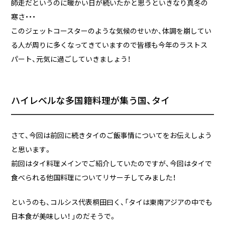
実績・事例
ブログ
師走だというのに暖かい日が続いたかと思うといきなり真冬の
寒さ・・・
事例紹介
このジェットコースターのような気候のせいか、体調を崩してい
お客様インタビュー
る人が周りに多くなってきていますので皆様も今年のラストス
パート、元気に過ごしていきましょう！
Recruit
News
採用情報
お知らせ
Contact
ハイレベルな多国籍料理が集う国、タイ
お問い合わせ
さて、今回は前回に続きタイのご飯事情についてをお伝えしよう
と思います。
前回はタイ料理メインでご紹介していたのですが、今回はタイで
PICK UP
食べられる他国料理についてリサーチしてみました！
というのも、コルシス代表桐田曰く、「タイは東南アジアの中でも
日本食が美味しい！ 」のだそうで。