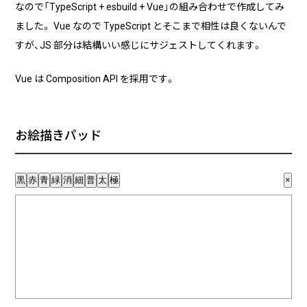
なので「TypeScript + esbuild + Vue」の組み合わせで作成してみ
ました。 Vue なので TypeScript とそこまで相性は良くないんで
企業様に合わせたCMS Platformを提供することでビジネスを加
すが、JS 部分は結構いい感じにサジェストしてくれます。
速させます。
Vue は Composition API を採用です。
BLOG
2026/08/04
自己紹介
お絵描きパッド
6月に入社しました眞鍋です。
黒
赤
青
緑
消
細
普
太
極
×
2026/07/29
技術ブログ
承認ボタンを押しただけ！ Cursor がやっ
てくれた1時間の業務記録
2026/07/27
技術ブログ
Movable Type と WordPress の DB 接続
情報を AWS Secrets Manager で管理す