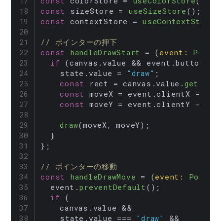
const
 colorStore = 
useColorStore
const
 sizeStore = 
useSizeStore
const
 contextStore = 
useContextStore
(
// ポインターの押下
const
handleDrawStart
 = (
event
: 
Point
if
 (canvas.
value
 && event.
button
 ==
    state.
value
 = 
"draw"
;

const
 rect = canvas.
value
.
getBoun
const
 moveX = event.
clientX
 - rec
const
 moveY = event.
clientY
 - rec
draw
(moveX, moveY);

  }

};

// ポインターの移動
const
handleDrawMove
 = (
event
: 
Pointe
  event.
preventDefault
();

if
 (

    canvas.
value
 &&

    state.
value
 === 
"draw"
 &&
