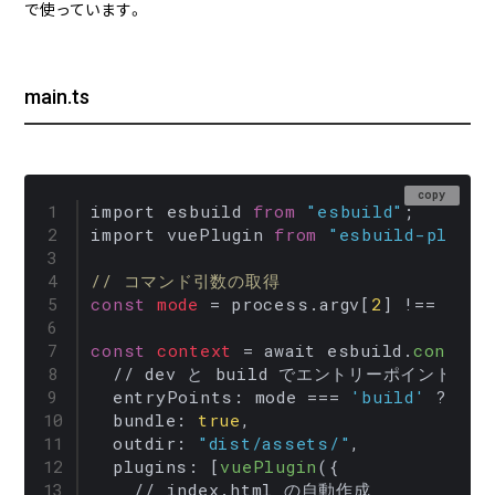
で使っています。
main.ts
copy
import esbuild 
from
"esbuild"
;

import vuePlugin 
from
"esbuild-plugin
// コマンド引数の取得
const
mode
 = process.argv[
2
] !== 
'bui
const
context
 = await esbuild.
context
  // dev と build でエントリーポイント
entryPoints
: mode === 
'build'
 ? [
"s
bundle
: 
true
,

outdir
: 
"dist/assets/"
,

plugins
: [
vuePlugin
({

    // index.html の自動作成
