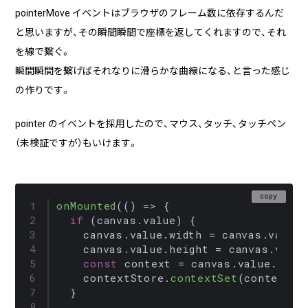
pointerMove イベントはブラウザのフレーム数に依存するんだ
と思いますが、その瞬間瞬間で座標を返してくれますので、それ
を線で繋ぐ。
瞬間瞬間を繋げばそれなりに滑らかな曲線になる、と言った感じ
の作りです。
pointer のイベントを採用したので、マウス、タッチ、タッチペン
（未検証ですが）もいけます。
copy
onMounted
(
() =>
 {

if
 (canvas.
value
) {

    canvas.
value
.
width
 = canvas.
value
.
    canvas.
value
.
height
 = canvas.
value
const
 context = canvas.
value
.
getC
    contextStore.
contextSet
(context);

  }
