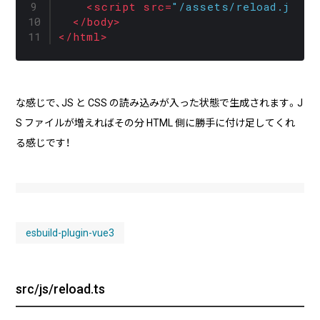
<
script
src
=
"/assets/reload.js"
>
<
</
body
>
</
html
>
な感じで、JS と CSS の読み込みが入った状態で生成されます。J
S ファイルが増えればその分 HTML 側に勝手に付け足してくれ
る感じです！
esbuild-plugin-vue3
src/js/reload.ts