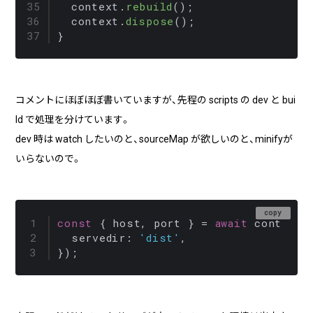
  context.
rebuild
();

  context.
dispose
();

コメントにほぼほぼ書いていますが、先程の scripts の dev と bui
ld で処理を分けています。
dev 時は watch したいのと、sourceMap が欲しいのと、minifyが
いらないので。
copy
const
 { host, port } = 
await
 context.
servedir
: 
'dist'
,
