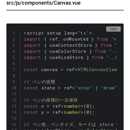
src/js/components/Canvas.vue
copy
<script setup lang=
"ts"
import
 { ref, onMounted } 
from
"vue"
import
 { useContextStore } 
from
"../s
import
 { useColorStore } 
from
"../sto
import
 { useSizeStore } 
from
"../stor
const
 canvas = ref<
HTMLCanvasElement
>
// ペンの状態
const
 state = ref<
"stop"
 | 
"draw"
>(
"s
// ペンの座標の一次保存
const
 x = ref<
number
>(
0
const
 y = ref<
number
>(
0
);

// ペン色、ペンサイズ、モードは store 化