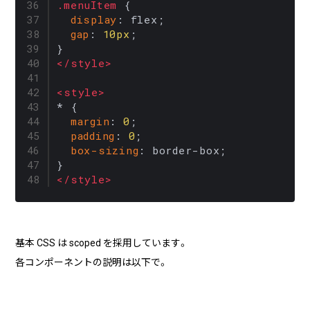
.menuItem
 {

display
: flex;

gap
: 
10px
;

</
style
>
<
style
>
* {

margin
: 
0
;

padding
: 
0
;

box-sizing
: border-box;

</
style
>
基本 CSS は scoped を採用しています。
各コンポーネントの説明は以下で。