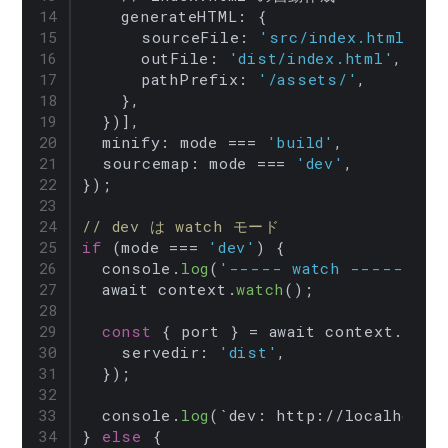
generateHTML
: {

sourceFile
: 
'src/index.html'
,

outFile
: 
'dist/index.html'
,

pathPrefix
: 
'/assets/'
,

    },

  })],

minify
: mode === 
'build'
,

sourcemap
: mode === 
'dev'
,

});

// dev は watch モード 
if
 (mode === 
'dev'
) {

  console.
log
(
'----- watch -----'
);

  await context.
watch
();

const
 { port } = await context.
serv
servedir
: 
'dist'
,

  });

  console.
log
(`
dev
: 
http
://
localhost
:
} 
else
 {
