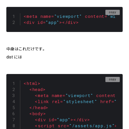
copy
<
meta
name
=
"viewport"
content
=
"width=
<
div
id
=
"app"
>
</
div
>
中身はこれだけです。
dist には
copy
<
html
>
<
head
>
<
meta
name
=
"viewport"
content
=
"wi
<
link
rel
=
"stylesheet"
href
=
"/ass
</
head
>
<
body
>
<
div
id
=
"app"
>
</
div
>
<
script
src
=
"/assets/app.js"
>
</
sc