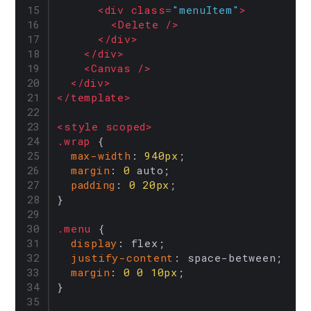
<
div
class
=
"menuItem"
>
<
Delete
 />
</
div
>
</
div
>
<
Canvas
 />
</
div
>
</
template
>
<
style
scoped
>
.wrap
 {

max-width
: 
940px
;

margin
: 
0
 auto;

padding
: 
0
20px
;

}

.menu
 {

display
: flex;

justify-content
: space-between;

margin
: 
0
0
10px
;

}
