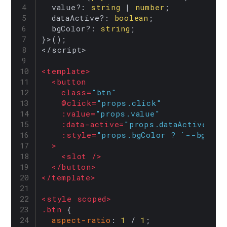
value
?: 
string
 | 
number
;

dataActive
?: 
boolean
;

bgColor
?: 
string
;

}>();

</script>

<
template
>
<
button
class
=
"btn"
    @
click
=
"props.click"
:value
=
"props.value"
:data-active
=
"props.dataActive"
:style
=
"props.bgColor ? `--bgColo
  >
<
slot
 />
</
button
>
</
template
>
<
style
scoped
>
.btn
 {

aspect-ratio
: 
1
 / 
1
;
