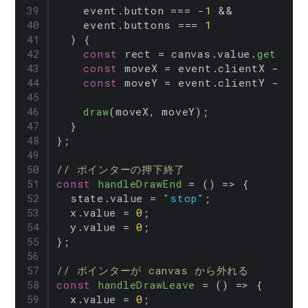
    event.
button
 === -
1
 &&

    event.
buttons
 === 
1
  ) {

const
 rect = canvas.
value
.
getBoun
const
 moveX = event.
clientX
 - rec
const
 moveY = event.
clientY
 - rec
draw
(moveX, moveY);

  }

};

// ポインターの押下終了
const
handleDrawEnd
 = (
) => {

  state.
value
 = 
"stop"
;

  x.
value
 = 
0
;

  y.
value
 = 
0
;

};

// ポインターが canvas から外れる
const
handleDrawLeave
 = (
) => {

  x.
value
 = 
0
;
