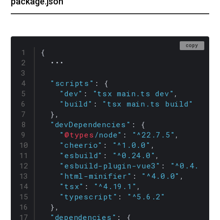
package.json
copy
{

  •••

"scripts"
: {

"dev"
: 
"tsx main.ts dev"
,

"build"
: 
"tsx main.ts build"
  },

"devDependencies"
: {

"
@types
/node"
: 
"^22.7.5"
,

"cheerio"
: 
"^1.0.0"
,

"esbuild"
: 
"^0.24.0"
,

"esbuild-plugin-vue3"
: 
"^0.4.2"
,

"html-minifier"
: 
"^4.0.0"
,

"tsx"
: 
"^4.19.1"
,

"typescript"
: 
"^5.6.2"
  },

"dependencies"
: {
