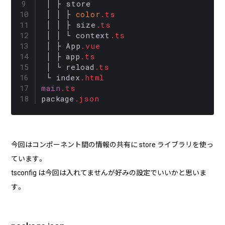
 │ ├ store

 │ │ ├ 
color
.ts
 │ │ ├ size
.ts
 │ │ └ context
.ts
 │ ├ App
.vue
 │ ├ app
.ts
 │ └ reload
.ts
 └ index
.html
main
.ts
package
.json
今回はコンポーネント間の情報の共有に store ライブラリを使っ
ています。
tsconfig は今回は入れてませんが好みの設定でいいかと思いま
す。