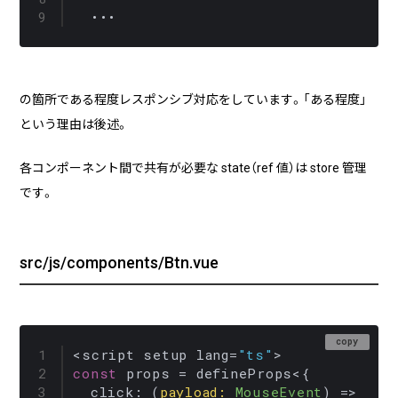
の箇所である程度レスポンシブ対応をしています。「ある程度」
という理由は後述。
各コンポーネント間で共有が必要な state（ref 値）は store 管理
です。
src/js/components/Btn.vue
copy
<script setup lang=
"ts"
const
 props = defineProps<{

click
: 
(
payload
: 
MouseEvent
) =>
voi