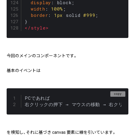
display
: block;

width
: 
100%
;

border
: 
1px
 solid 
#999
;

</
style
>
今回のメインのコンポーネントです。
基本のイベントは
copy
PCであれば

を検知し、それに基づき canvas 要素に線を引いています。