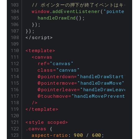
// ポインターの押下が終了イベントはキャン
window
.
addEventListener
(
"pointerup"
handleDrawEnd
();

  });

});

</script>

<
template
>
<
canvas
ref
=
"canvas"
class
=
"canvas"
    @
pointerdown
=
"handleDrawStart"
    @
pointermove
=
"handleDrawMove"
    @
pointerleave
=
"handleDrawLeave"
    @
touchmove
=
"handleMovePrevent"
  />
</
template
>
<
style
scoped
>
.canvas
 {

aspect-ratio
: 
900
 / 
600
;
