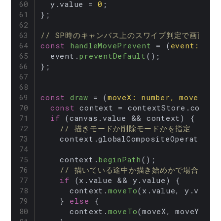
  y.
value
 = 
0
;

};

// SP時のキャンバス上のスワイプ判定で画面が
const
handleMovePrevent
 = (
event
: 
Tou
  event.
preventDefault
();

};

const
draw
 = (
moveX
: 
number
, 
moveY
: 
n
const
 context = contextStore.
contex
if
 (canvas.
value
 && context) {

// 描きモードか削除モードかを指定
    context.
globalCompositeOperation
 
    context.
beginPath
();

// 描いている途中か描き始めかで場合分け
if
 (x.
value
 && y.
value
) {

      context.
moveTo
(x.
value
, y.
value
)
    } 
else
 {

      context.
moveTo
(moveX, moveY);
