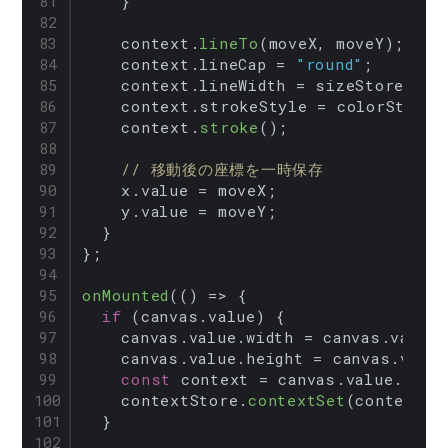
    }

    context.
lineTo
(moveX, moveY);

    context.
lineCap
 = 
"round"
;

    context.
lineWidth
 = sizeStore.
siz
    context.
strokeStyle
 = colorStore.
    context.
stroke
();

// 移動後の座標を一時保存
    x.
value
 = moveX;

    y.
value
 = moveY;

  }

};

onMounted
(
() =>
 {

if
 (canvas.
value
) {

    canvas.
value
.
width
 = canvas.
value
.
    canvas.
value
.
height
 = canvas.
value
const
 context = canvas.
value
.
getC
    contextStore.
contextSet
(context);

  }
