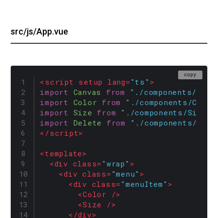
src/js/App.vue
copy
<
script
setup
lang
=
"ts"
>
import
Canvas
from
"./components/Canv
import
Color
from
"./components/Color
import
Size
from
"./components/Size.v
import
Delete
from
"./components/Dele
</
script
>
<
template
>
<
div
class
=
"wrap"
>
<
div
class
=
"menu"
>
<
div
class
=
"menuItem"
>
<
Color
 />
<
Size
 />
</
div
>