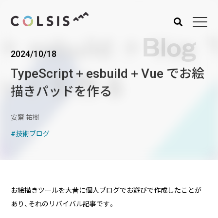
Blog
2024/10/18
MENU
TypeScript + esbuild + Vue でお絵
About us
Service
描きパッドを作る
コルシスについて
サービス
ウェブサイト･システム構
安齋 祐樹
築
技術ブログ
CMSソリューション
システムインテグレーショ
ン
トラベルソリューション
お絵描きツールを大昔に個人ブログでお遊びで作成したことが
あり、それのリバイバル記事です。
Works
Blog