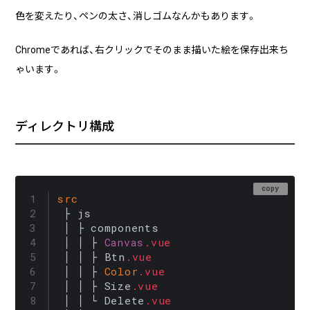
る
色を変えたり、ペンの太さ、消しゴムなんかもあります。
2026/07/01
技術ブログ
Chromeであれば、右クリックでそのまま描いた絵を保存出来ち
『リーダブルコード』から学ぶ、「本当に
ゃいます。
理解しやすいコード」を書くための実践
ポイント
2026/06/30
日々の生活
ディレクトリ構成
AWS Certified Solutions Architect –
Associate（SAA-C03）合格体験記
copy
src
 ├ js

 │ ├ components

 │ │ ├ 
Canvas
.vue
 │ │ ├ Btn
.vue
 │ │ ├ 
Color
.vue
 │ │ ├ Size
.vue
 │ │ └ Delete
.vue