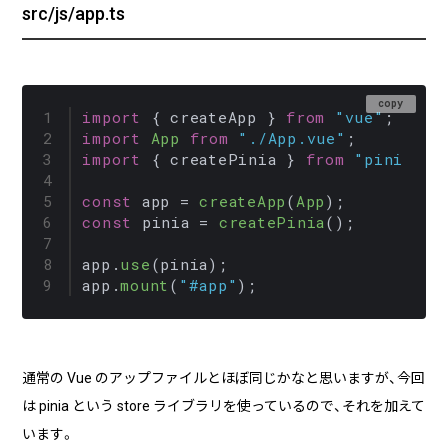
src/js/app.ts
copy
import
 { createApp } 
from
"vue"
import
App
from
"./App.vue"
import
 { createPinia } 
from
"pinia"
;

const
 app = 
createApp
(
App
const
 pinia = 
createPinia
();

app.
use
(pinia);

app.
mount
(
"#app"
通常の Vue のアップファイルとほぼ同じかなと思いますが、今回
は pinia という store ライブラリを使っているので、それを加えて
います。