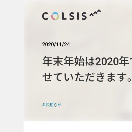
2020/11/24
MENU
年末年始は2020年
About us
せていただきます
コルシスについて
Service
サービス
お知らせ
ウェブサイト･システム構築
CMSソリューション