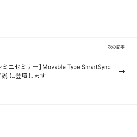
。
次の記事
ニセミナー】Movable Type SmartSync
底解説 に登壇します
rsor がやってくれた1時間の業務記録
s の DB 接続情報を AWS Secrets Manager で