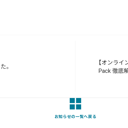
BLOG
2026/08/04
自己紹介
6月に入社しました眞鍋です
【オンラインミ
した。
Pack 徹
2026/07/29
技術ブログ
承認ボタンを押しただけ！ Cu
2026/07/27
技術ブログ
お知らせの一覧へ戻る
Movable Type と WordPres
管理する