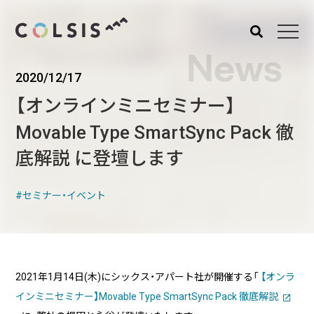
News
2020/12/17
MENU
【オンラインミニセミナー】
About us
Service
Movable Type SmartSync Pack 徹
コルシスについて
サービス
底解説 に登壇します
ウェブサイト･システム構
築
セミナー・イベント
CMSソリューション
システムインテグレーショ
ン
トラベルソリューション
2021年1月14日(木)にシックス・アパート社が開催する「
【オンラ
インミニセミナー】Movable Type SmartSync Pack 徹底解説
Works
Blog