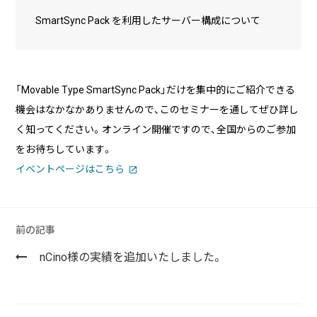
る
SmartSync Pack を利用したサーバー構成について
2026/07/01
技術ブログ
『リーダブルコード』から学ぶ、「本当に
理解しやすいコード」を書くための実践
「Movable Type SmartSync Pack」だけを集中的にご紹介できる
ポイント
機会はなかなかありませんので、このセミナーを通してぜひ詳し
2026/06/30
日々の生活
く知ってください。オンライン開催ですので、全国からのご参加
AWS Certified Solutions Architect –
をお待ちしています。
Associate（SAA-C03）合格体験記
イベントページはこちら
前の記事
nCino様の実績を追加いたしました。