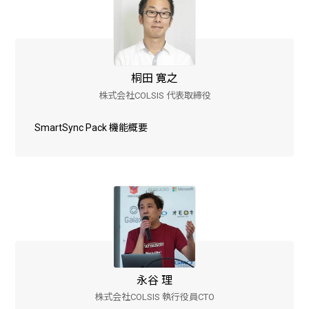
企業様に合わせたCMS Platformを提供することでビジネスを加
速させます。
桐田 寛之
株式会社COLSIS 代表取締役
BLOG
SmartSync Pack 機能概要
2026/08/04
自己紹介
6月に入社しました眞鍋です。
2026/07/29
技術ブログ
承認ボタンを押しただけ！ Cursor がやっ
てくれた1時間の業務記録
2026/07/27
技術ブログ
永谷 理
Movable Type と WordPress の DB 接続
株式会社COLSIS 執行役員CTO
情報を AWS Secrets Manager で管理す