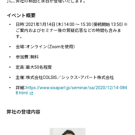
」に、弊社の桐田と永谷が登壇いたします。
実績・事例
ブログ
事例紹介
イベント概要
お客様インタビュー
日時：2021年1月14日（木）14:00 〜 15:30（接続開始 13:50）※
ご案内およびセミナー後の質疑応答などの時間も含みま
Recruit
News
す。
採用情報
お知らせ
会場：オンライン（Zoomを使用）
参加費：無料
Contact
お問い合わせ
定員：最大50名程度
主催：株式会社COLSIS／シックス・アパート株式会社
詳細：
https://www.sixapart.jp/seminar/sa/2020/12/14-084
8.html
PICK UP
弊社の登壇内容