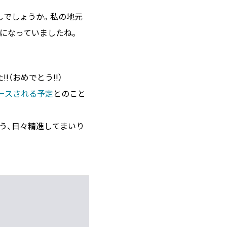
しでしょうか。私の地元
になっていましたね。
。
!（おめでとう!!）
ースされる予定
とのこと
よう、日々精進してまいり
rsor がやってくれた1時間の業務記録
s の DB 接続情報を AWS Secrets Manager で