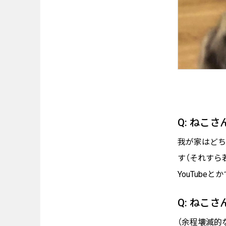
Q: ねこ
我が家はどち
す（それすら
YouTub
Q: ねこ
（余程壊滅的