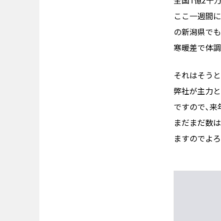
全国1億2千
ここ一週間に
システムインテグレーション
の新潟県でも
トラベルソリューション
寒暖差で体調
Works
それはそうと
弊社が主力として
実績・事例
ですので、来
事例紹介
まだまだ数は
お客様インタビュー
ますのでよろ
Blog
ブログ
Recruit