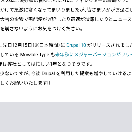
万人のねこ愛好家の皆様こんにちは。ディレクターの鹿嶋です。
かけて急激に寒くなってまいりましたが、皆さまいかがお過ご
大雪の影響で宅配便が遅延したり高速が渋滞したりとニュース
BLOG
を崩さないようにお気をつけください。
2026/08/04
自己紹介
6月に入社しました眞鍋です
、先日12月15日（※日本時間）に
Drupal 10
がリリースされました!
いる Movable Type も
来年秋にメジャーバージョンがリリ
年は弊社としては忙しい1年となりそうです。
少ないですが、今後 Drupal を利用した提案も増やしていける
2026/07/29
技術ブログ
承認ボタンを押しただけ！ Cu
しくお願いいたします!!
2026/07/27
技術ブログ
Movable Type と WordPres
管理する