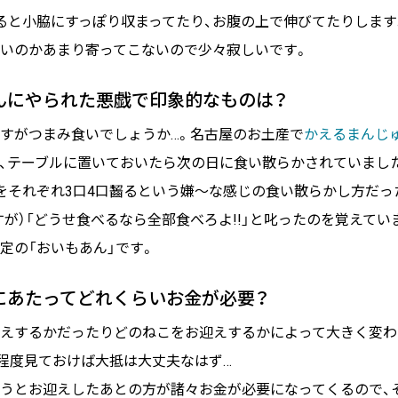
ると小脇にすっぽり収まってたり、お腹の上で伸びてたりします
いのかあまり寄ってこないので少々寂しいです。
さんにやられた悪戯で印象的なものは？
すがつまみ食いでしょうか…。名古屋のお土産で
かえるまんじ
、テーブルに置いておいたら次の日に食い散らかされていまし
をそれぞれ3口4口齧るという嫌〜な感じの食い散らかし方だっ
すが）「どうせ食べるなら全部食べろよ!!」と叱ったのを覚えて
定の「おいもあん」です。
えにあたってどれくらいお金が必要？
えするかだったりどのねこをお迎えするかによって大きく変わ
円程度見ておけば大抵は大丈夫なはず…
うとお迎えしたあとの方が諸々お金が必要になってくるので、