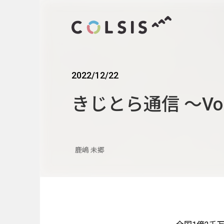
2022/12/22
MENU
きじとら通信 〜Vol
About us
コルシスについて
Service
鹿嶋 未郷
サービス
ウェブサイト･システム構築
CMSソリューション