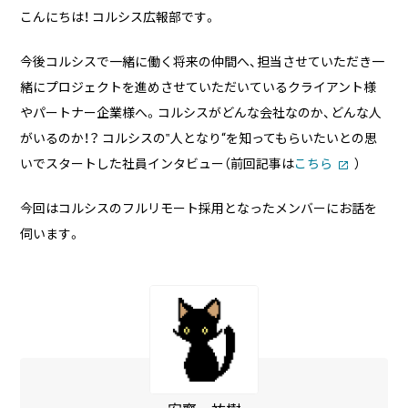
実績・事例
ブログ
こんにちは！ コルシス広報部です。
事例紹介
今後コルシスで一緒に働く将来の仲間へ、担当させていただき一
お客様インタビュー
緒にプロジェクトを進めさせていただいているクライアント様
Recruit
News
やパートナー企業様へ。コルシスがどんな会社なのか、どんな人
採用情報
お知らせ
がいるのか！？ コルシスの‟人となり“を知ってもらいたいとの思
いでスタートした社員インタビュー（前回記事は
こちら
）
Contact
お問い合わせ
今回はコルシスのフルリモート採用となったメンバーにお話を
伺います。
PICK UP