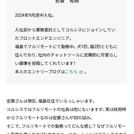
安齋 祐樹
2024年9月途中入社。
企業様に合わせたCMS Platformを提供することでビジネスを加
速させます。
入社前から業務委託としてコルシスにジョインしてい
たフロントエンドエンジニア。
BLOG
福島でフルリモートにて勤務中。犬1匹、猫2匹とともに
住んでおり、社内のチャットツールに定期的に可愛らし
2026/08/04
自己紹介
い画像を投稿してくれています！
6月に入社しました眞鍋です。
本人のエントリーブログは
こちら
。
2026/07/29
技術ブログ
承認ボタンを押しただけ！ Cursor がやっ
安齋さんは現在、福島在住でいらっしゃいます。
てくれた1時間の業務記録
コルシスではフルリモートの社員は他にもいますが、実は採用時
からフルリモートなのは安齋さんが初の試み。
2026/07/27
技術ブログ
そこで、フルリモートでの勤務ってどんな感じ？ なぜフルリモー
Movable Type と WordPress の DB 接続
情報を AWS Secrets Manager で管理す