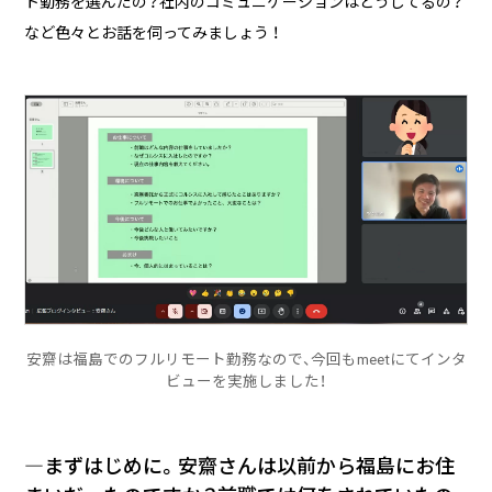
ト勤務を選んだの？社内のコミュニケーションはどうしてるの？
る
など色々とお話を伺ってみましょう ！
2026/07/01
技術ブログ
『リーダブルコード』から学ぶ、「本当に
理解しやすいコード」を書くための実践
ポイント
2026/06/30
日々の生活
AWS Certified Solutions Architect –
Associate（SAA-C03）合格体験記
安齋は福島でのフルリモート勤務なので、今回もmeetにてインタ
ビューを実施しました！
―まずはじめに。安齋さんは以前から福島にお住