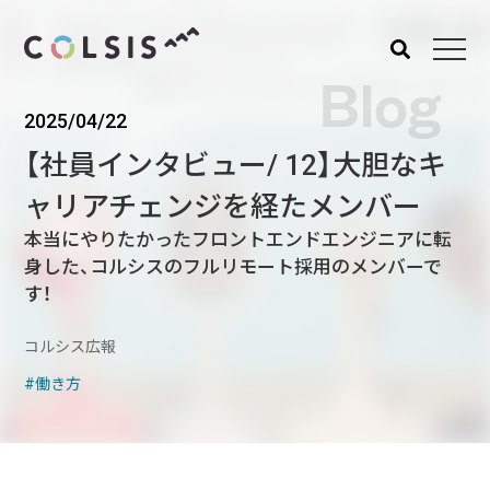
Blog
2025/04/22
MENU
【社員インタビュー/ 12】大胆なキ
About us
Service
ャリアチェンジを経たメンバー
コルシスについて
サービス
本当にやりたかったフロントエンドエンジニアに転
ウェブサイト･システム構
身した、コルシスのフルリモート採用のメンバーで
築
す！
CMSソリューション
コルシス広報
システムインテグレーショ
ン
働き方
トラベルソリューション
Works
Blog