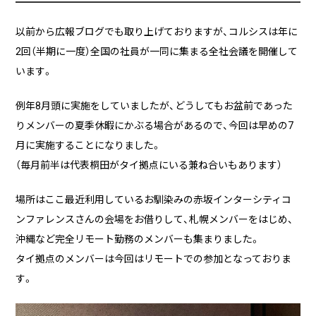
以前から広報ブログでも取り上げておりますが、コルシスは年に
企業様に合わせたCMS Platformを提供することでビジネスを加
2回（半期に一度）全国の社員が一同に集まる全社会議を開催して
速させます。
います。
例年8月頭に実施をしていましたが、どうしてもお盆前であった
BLOG
りメンバーの夏季休暇にかぶる場合があるので、今回は早めの7
2026/08/04
自己紹介
月に実施することになりました。
6月に入社しました眞鍋です。
（毎月前半は代表桐田がタイ拠点にいる兼ね合いもあります）
場所はここ最近利用しているお馴染みの赤坂インターシティコ
2026/07/29
技術ブログ
ンファレンスさんの会場をお借りして、札幌メンバーをはじめ、
承認ボタンを押しただけ！ Cursor がやっ
沖縄など完全リモート勤務のメンバーも集まりました。
てくれた1時間の業務記録
タイ拠点のメンバーは今回はリモートでの参加となっておりま
す。
2026/07/27
技術ブログ
Movable Type と WordPress の DB 接続
情報を AWS Secrets Manager で管理す