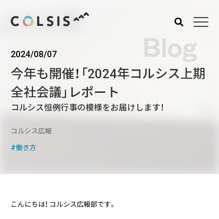
Blog
2024/08/07
MENU
今年も開催！「2024年コルシス上期
About us
Service
全社会議」レポート
コルシスについて
サービス
コルシス恒例行事の模様をお届けします！
ウェブサイト･システム構
築
コルシス広報
CMSソリューション
働き方
システムインテグレーショ
ン
トラベルソリューション
こんにちは！ コルシス広報部です。
Works
Blog