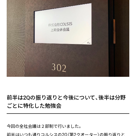
る
2026/07/01
技術ブログ
『リーダブルコード』から学ぶ、「本当に
理解しやすいコード」を書くための実践
ポイント
2026/06/30
日々の生活
AWS Certified Solutions Architect –
Associate（SAA-C03）合格体験記
前半は2Qの振り返りと今後について、後半は分野
ごとに特化した勉強会
今回の全社会議は２部制で行いました。
前半はいつも通りコルシスの2Q（第2クオーター）の振り返りと