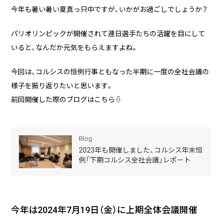
実績・事例
ブログ
今年も暑い暑い夏真っ只中ですが、いかがお過ごしでしょうか？
事例紹介
パリオリンピックが開催されて連日選手たちの活躍を目にして
お客様インタビュー
いると、なんだか元気をもらえますよね。
Recruit
News
今回は、コルシスの恒例行事ともなった半期に一度の全社会議の
採用情報
お知らせ
様子を振り返りたいと思います。
Contact
前回開催した際のブログはこちら⇩
お問い合わせ
Blog
2023年も開催しました、コルシス年末恒
例「下期コルシス全社会議」レポート
PICK UP
今年は2024年7月19日（金）に上期全体会議開催