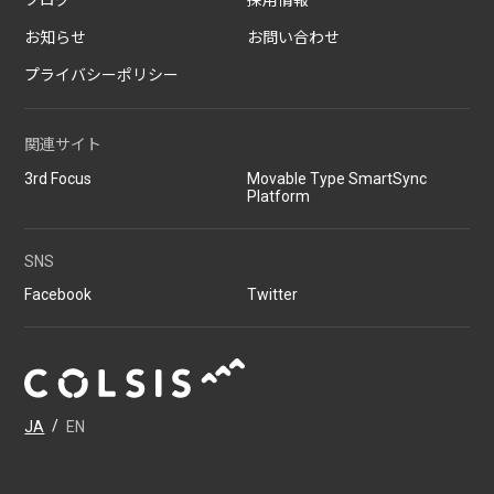
ブログ
採用情報
る
お知らせ
お問い合わせ
2026/07/01
技術ブログ
プライバシーポリシー
『リーダブルコード』から学ぶ、「本当に
理解しやすいコード」を書くための実践
関連サイト
ポイント
3rd Focus
Movable Type SmartSync
2026/06/30
日々の生活
Platform
AWS Certified Solutions Architect –
Associate（SAA-C03）合格体験記
SNS
Facebook
Twitter
JA
/
EN