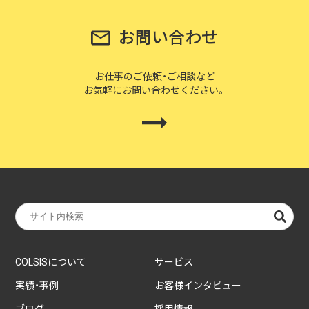
お問い合わせ
企業様に合わせたCMS Platformを提供することでビジネスを加
速させます。
お仕事のご依頼・ご相談など
お気軽にお問い合わせください。
BLOG
2026/08/04
自己紹介
6月に入社しました眞鍋です。
2026/07/29
技術ブログ
承認ボタンを押しただけ！ Cursor がやっ
てくれた1時間の業務記録
COLSISについて
サービス
2026/07/27
技術ブログ
実績・事例
お客様インタビュー
Movable Type と WordPress の DB 接続
情報を AWS Secrets Manager で管理す