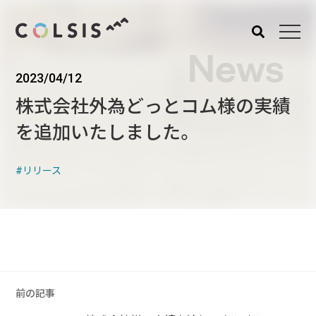
News
2023/04/12
MENU
株式会社外為どっとコム様の実績
About us
Service
を追加いたしました。
コルシスについて
サービス
ウェブサイト･システム構
リリース
築
CMSソリューション
システムインテグレーショ
ン
トラベルソリューション
前の記事
Works
Blog