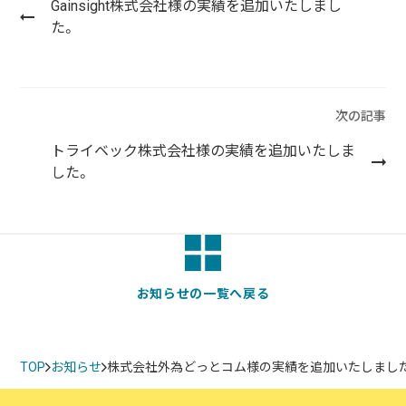
実績・事例
ブログ
Gainsight株式会社様の実績を追加いたしまし
た。
事例紹介
お客様インタビュー
Recruit
News
次の記事
採用情報
お知らせ
トライベック株式会社様の実績を追加いたしま
した。
Contact
お問い合わせ
お知らせの一覧へ戻る
PICK UP
TOP
お知らせ
株式会社外為どっとコム様の実績を追加いたしまし