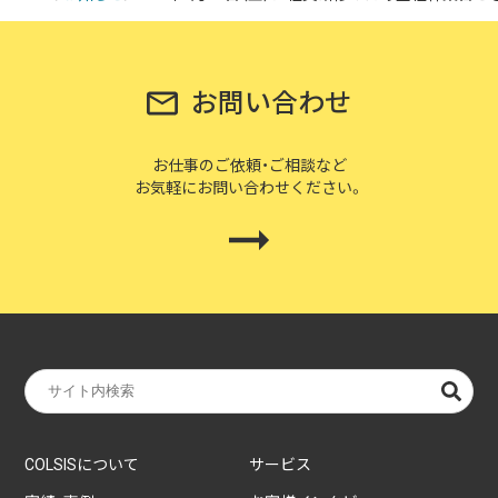
企業様に合わせたCMS Platformを提供することでビジネスを加
速させます。
お問い合わせ
お仕事のご依頼・ご相談など
BLOG
お気軽にお問い合わせください。
2026/08/04
自己紹介
6月に入社しました眞鍋です。
2026/07/29
技術ブログ
承認ボタンを押しただけ！ Cursor がやっ
てくれた1時間の業務記録
2026/07/27
技術ブログ
COLSISについて
サービス
Movable Type と WordPress の DB 接続
情報を AWS Secrets Manager で管理す