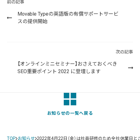
実績・事例
ブログ
前の記事
事例紹介
Movable Typeの英語版の有償サポートサービ
スの提供開始
お客様インタビュー
Recruit
News
採用情報
お知らせ
次の記事
Contact
【オンラインミニセミナー】おさえておくべき
お問い合わせ
SEO重要ポイント 2022 に登壇します
PICK UP
お知らせの一覧へ戻る
TOP
お知らせ
2022年4月22日（金）は社員研修のため全社休業日