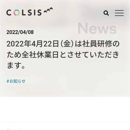
News
2022/04/08
MENU
2022年4月22日（金）は社員研修の
About us
Service
ため全社休業日とさせていただき
コルシスについて
サービス
ます。
ウェブサイト･システム構
築
お知らせ
CMSソリューション
システムインテグレーショ
ン
トラベルソリューション
Works
Blog