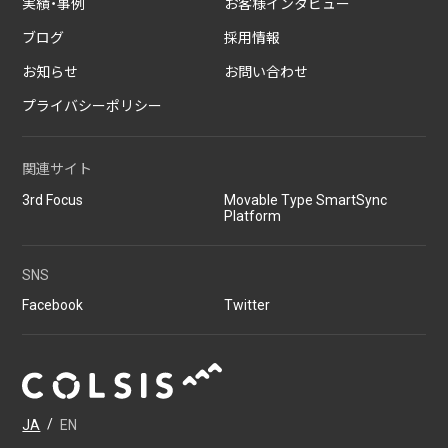
実績・事例
お客様インタビュー
る
ブログ
採用情報
2026/07/01
技術ブログ
お知らせ
お問い合わせ
『リーダブルコード』から学ぶ、「本当に
プライバシーポリシー
理解しやすいコード」を書くための実践
ポイント
関連サイト
2026/06/30
日々の生活
3rd Focus
Movable Type SmartSync
AWS Certified Solutions Architect –
Platform
Associate（SAA-C03）合格体験記
SNS
Facebook
Twitter
JA
/
EN